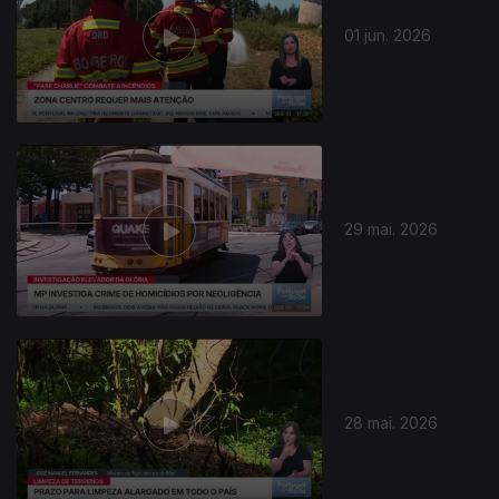
01 jun. 2026
29 mai. 2026
28 mai. 2026