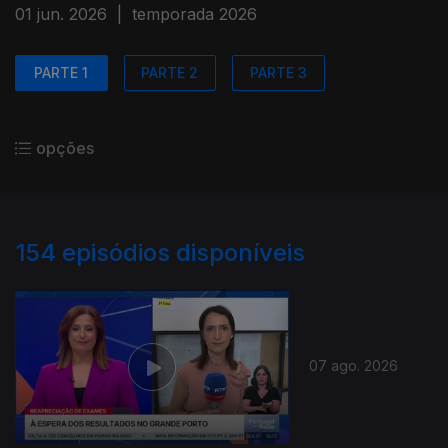
01 jun. 2026
|
temporada 2026
PARTE 1
PARTE 2
PARTE 3
opções
154
episódios disponíveis
07 ago. 2026