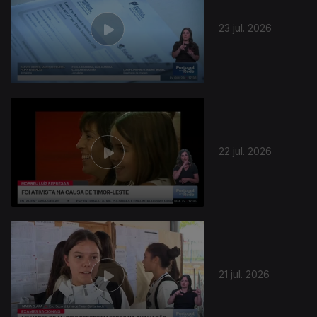
23 jul. 2026
22 jul. 2026
21 jul. 2026