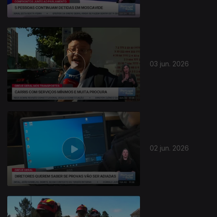
03 jun. 2026
933308
02 jun. 2026