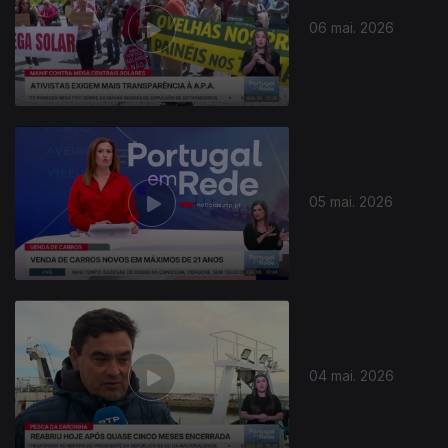
06 mai. 2026
05 mai. 2026
04 mai. 2026