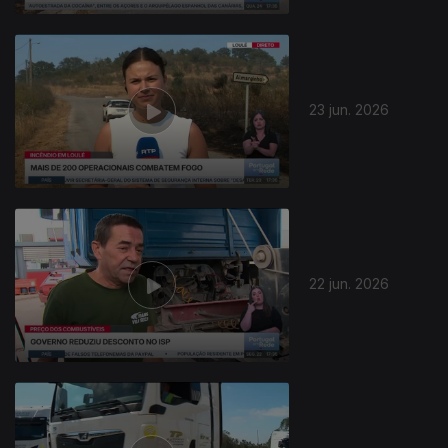
23 jun. 2026
22 jun. 2026
937074