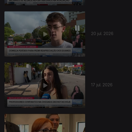
20 jul. 2026
17 jul. 2026