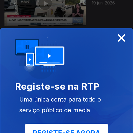
19 jun. 2026
×
18 jun. 2026
Registe-se na RTP
Uma única conta para todo o
17 jun. 2026
serviço público de media