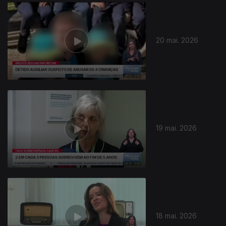
20 mai. 2026
19 mai. 2026
18 mai. 2026