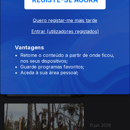
REGISTE-SE AGORA
Quero registar-me mais tarde
16 jun. 2026
Entrar (utilizadores registados)
Vantagens
Retome o conteúdo a partir de onde ficou,
nos seus dispositivos;
Guarde programas favoritos;
Aceda à sua área pessoal;
15 jun. 2026
11 jun. 2026