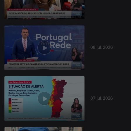
941182
08 jul. 2026
07 jul. 2026