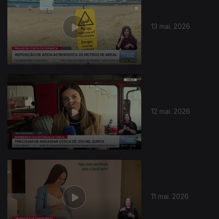
13 mai. 2026
12 mai. 2026
11 mai. 2026