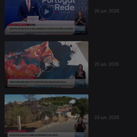
26 jun. 2026
25 jun. 2026
24 jun. 2026