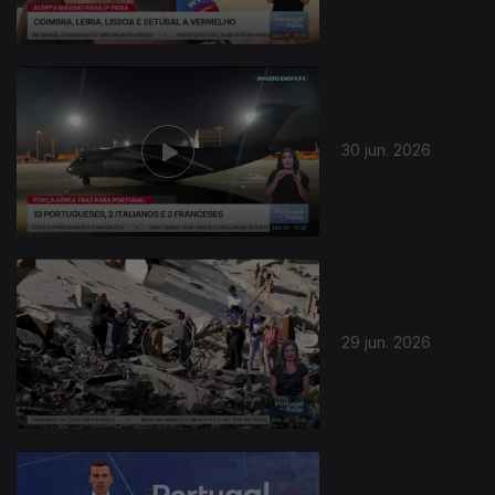
30 jun. 2026
29 jun. 2026