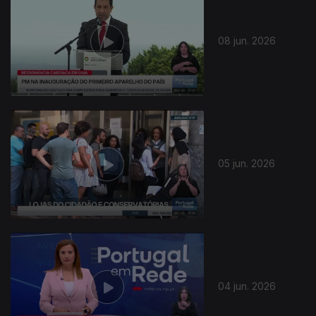
08 jun. 2026
05 jun. 2026
04 jun. 2026