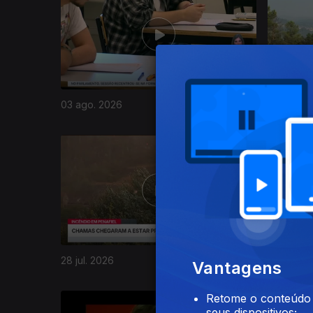
03 ago. 2026
31 jul. 20
944560
28 jul. 2026
27 jul. 20
Vantagens
Retome o conteúdo a
seus dispositivos;