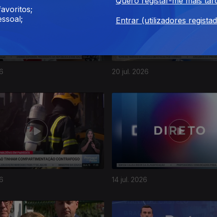
Quero registar-me mais tar
avoritos;
ssoal;
Entrar (utilizadores regista
26
20 jul. 2026
26
14 jul. 2026