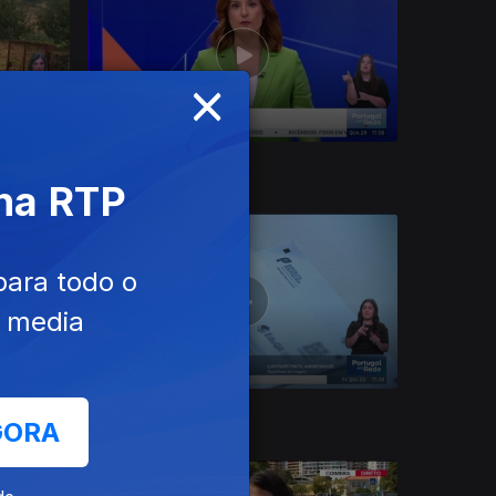
×
29 jul. 2026
 na RTP
para todo o
e media
23 jul. 2026
GORA