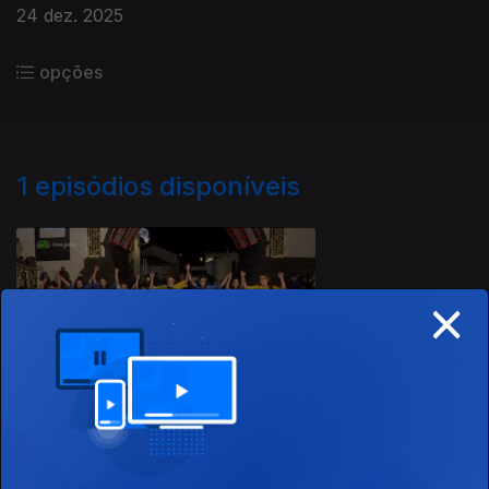
24 dez. 2025
opções
1
episódios disponíveis
898413
×
24 dez. 2025