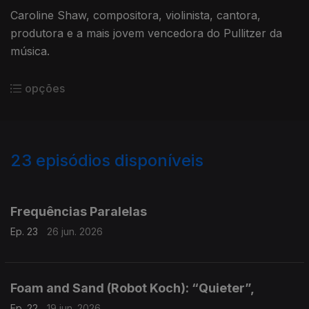
Caroline Shaw, compositora, violinista, cantora,
produtora e a mais jovem vencedora do Pullitzer da
música.
opções
23
episódios disponíveis
917136
900018
Frequências Paralelas
Ep. 23
26 jun. 2026
Foam and Sand (Robot Koch): “Quieter”,
Ep. 22
19 jun. 2026