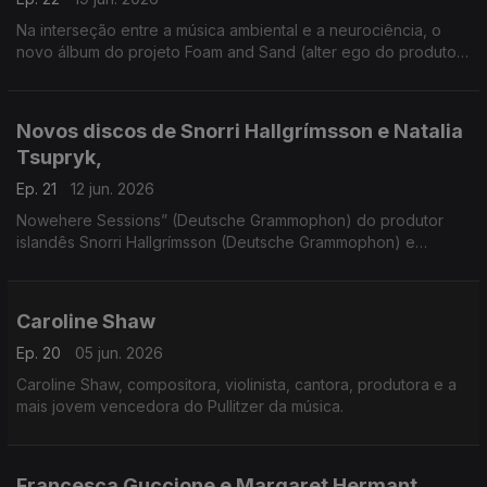
Na interseção entre a música ambiental e a neurociência, o
novo álbum do projeto Foam and Sand (alter ego do produtor
e compositor berlinense Robot Koch), convida-nos a uma
escuta relaxante para o corpo e para a mente.
Novos discos de Snorri Hallgrímsson e Natalia
Tsupryk,
Ep. 21
12 jun. 2026
Nowehere Sessions” (Deutsche Grammophon) do produtor
islandês Snorri Hallgrímsson (Deutsche Grammophon) e
“Inventions” (Leiter) da violinista ucraniana Natalia Tsupryk com
o pianista inglês Angus MacRae
Caroline Shaw
Ep. 20
05 jun. 2026
Caroline Shaw, compositora, violinista, cantora, produtora e a
mais jovem vencedora do Pullitzer da música.
Francesca Guccione e Margaret Hermant