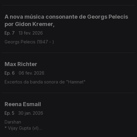
simultaneamente compositoras e intérpretes da sua música: ...
A nova música consonante de Georgs Pelecis
por Gidon Kremer,
Ep. 7
13 fev. 2026
Georgs Pelecis (1947 - )
Max Richter
Ep. 6
06 fev. 2026
Excertos da banda sonora de "Hamnet"
Reena Esmail
Ep. 5
30 jan. 2026
Darshan
* Vijay Gupta (vl)
Saans