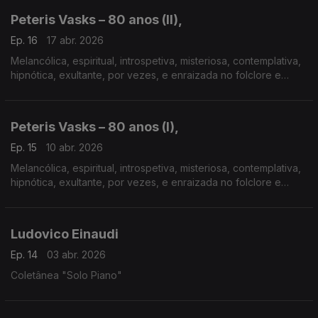
Peteris Vasks – 80 anos (II),
Ep. 16
17 abr. 2026
Melancólica, espiritual, introspetiva, misteriosa, contemplativa,
hipnótica, exultante, por vezes, e enraizada no folclore e
paisagens da sua Letónia, a música de Peteris Vasks reflete a
eterna dicotomia entre luz ...
Peteris Vasks – 80 anos (I),
Ep. 15
10 abr. 2026
Melancólica, espiritual, introspetiva, misteriosa, contemplativa,
hipnótica, exultante, por vezes, e enraizada no folclore e
paisagens da sua Letónia, a música de Peteris Vasks reflete a
eterna dicotomia entre luz ...
Ludovico Einaudi
Ep. 14
03 abr. 2026
Coletânea "Solo Piano"