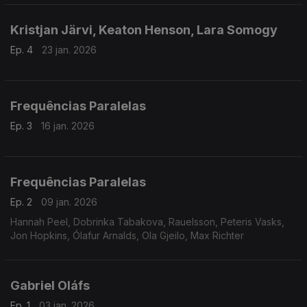
* Darshan Trio
Jhula Jhule
Kristjan Järvi, Keaton Henson, Lara Somogy
* Dawn Wohn (vl). Esther Park (pn)
Shandiprakash
Ep. 4
23 jan. 2026
* Pierre Fontenelle (vlc)
Frequências Paralelas
Ep. 3
16 jan. 2026
Frequências Paralelas
Ep. 2
09 jan. 2026
Hannah Peel, Dobrinka Tabakova, Rauelsson, Peteris Vasks,
Jon Hopkins, Ólafur Arnalds, Ola Gjeilo, Max Richter
Gabriel Oláfs
Ep. 1
03 jan. 2026