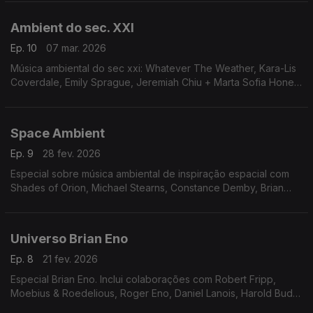
Meireles
Ambient do sec. XXI
Ep. 10
07 mar. 2026
Música ambiental do sec xxi: Whatever The Weather, Kara-Lis
Coverdale, Emily Sprague, Jeremiah Chiu + Marta Sofia Honer,
Molero, Vitor Rua, Laraaji, William Basinski, Funcionário, Garrett
Space Ambient
Ep. 9
28 fev. 2026
Especial sobre música ambiental de inspiração espacial com
Shades of Orion, Michael Stearns, Constance Demby, Brian
Eno, Steve Roach, Kevin Braheny, The Orb, Vangelis, ...
Universo Brian Eno
Ep. 8
21 fev. 2026
Especial Brian Eno. Inclui colaborações com Robert Fripp,
Moebius & Roedelious, Roger Eno, Daniel Lanois, Harold Budd,
Jon Hopkins, Nicola Jaar, Peter Chilvers, ...