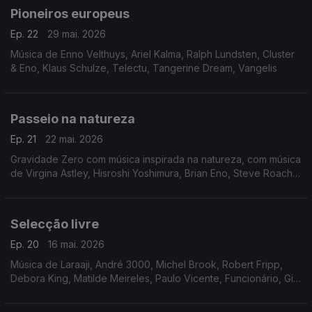
Pioneiros europeus
Ep. 22
29 mai. 2026
Música de Enno Velthuys, Ariel Kalma, Ralph Lundsten, Cluster
& Eno, Klaus Schulze, Telectu, Tangerine Dream, Vangelis
Passeio na natureza
Ep. 21
22 mai. 2026
Gravidade Zero com música inspirada na natureza, com música
de Virgina Astley, Hisroshi Yoshimura, Brian Eno, Steve Roach,
Mamoru Fujieda, Green-House, Emily A.Spraque
Selecção livre
Ep. 20
16 mai. 2026
Música de Laraaji, André 3000, Michel Brook, Robert Fripp,
Debora King, Matilde Meireles, Paulo Vicente, Funcionário, Gigi
Masin, Pete Namlook, Master of Psychedelic Ambience