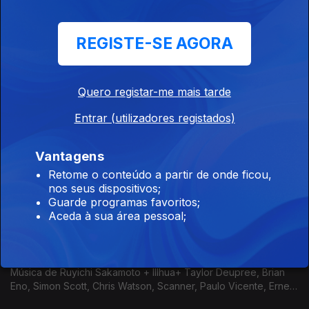
Música de Mobiliário
REGISTE-SE AGORA
Ep. 13
28 mar. 2026
Musique d'Ameublement/Furniture Music foi um conceito
desenvovlido por Satie que continua a sr explorado hoje em
Quero registar-me mais tarde
dia. Música de Eric Satie, John Cage, Brian Eno, Haruomi
Hosono, 718
Entrar (utilizadores registados)
Gravidade Zero
Ep. 12
20 mar. 2026
Vantagens
Ambient rock: Sigur Ros, Hammock, Bark Psychosis, Robin
Retome o conteúdo a partir de onde ficou,
Guthrie, Sam Prekop, Tortoise, Bitchin Bajas, Pink Floyd.
nos seus dispositivos;
Guarde programas favoritos;
Aceda à sua área pessoal;
Ambient & Field Recordings
Ep. 11
14 mar. 2026
Música de Ruyichi Sakamoto + Illhua+ Taylor Deupree, Brian
Eno, Simon Scott, Chris Watson, Scanner, Paulo Vicente, Ernest
Hood, Isabel Pine, Hildergard de Westerkamp, Matilde