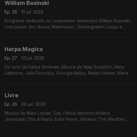
William Basinski
Ep. 28
10 jul. 2026
Programa dedicado ao compositor americano William Basinski,
com peças dos discos Watermusic, Disintegration Loops e
Lamentations. Inclui também uma versão de Bowie assinada em
parceria com Alva Noto e Martin Gore
Harpa Magica
Ep. 27
03 jul. 2026
Os sons da harpa dominam. Música de Nala Sinephro, Mary
Lattimore, Julia Rovinsky, Georgia Kelley, Nailah Hunter, Maria
Sá Silva, Alice Coltrane, John Luther Adams
Livre
Ep. 26
26 jun. 2026
Música de Marc Leclair, Gas, Felicia Atkinson,Molero,
Jeremiaah Chiu & Marta Sofia Honer, Whatevr The Weather,
Virginia Astley, Mark Isham