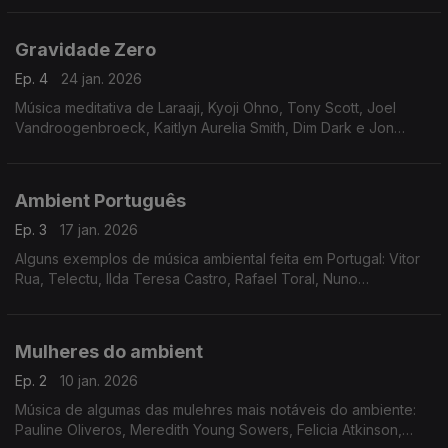
Gravidade Zero
Ep. 4
24 jan. 2026
Música meditativa de Laraaji, Kyoji Ohno, Tony Scott, Joel
Vandroogenbroeck, Kaitlyn Aurelia Smith, Dim Dark e Jon
Hopkins
Ambient Português
Ep. 3
17 jan. 2026
Alguns exemplos de música ambiental feita em Portugal: Vitor
Rua, Telectu, Ilda Teresa Castro, Rafael Toral, Nuno
Canavarro, Marlene Ribeiro, Polido, Paulo Vicente, PMDS,
Funcionário, Fernando Fadigas
Mulheres do ambient
Ep. 2
10 jan. 2026
Música de algumas das mulehres mais notáveis do ambiente:
Pauline Oliveros, Meredith Young Sowers, Felicia Atkinson,