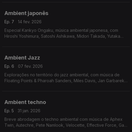
Ambient japonês
Ep. 7
14 fev. 2026
Especial Kankyo Ongaku, música ambiental japonesa, com
Hiroshi Yoshimura, Satoshi Ashikawa, Midori Takada, Yutaka
Hirose, Yoshio Ojima, Takashi Kokubo, Ryuichi Sakamoto
Ambient Jazz
Ep. 6
07 fev. 2026
Explorações no território do jazz ambiental, com música de
Floating Points & Pharoah Sanders, Miles Davis, Jan Garbarek,
Jon Hassell & Brian Eno, Mark Isham, Alice Coltrane, Nala
Sinephro, Andre 3000, Greg Foat
Ambient techno
Ep. 5
31 jan. 2026
Breve abrodagem o techno ambiental com música de Aphex
Twin, Autechre, Pete Namlook, Velocette, Effective Force, Gas,
Jan Jelinek, Vladislav Delay