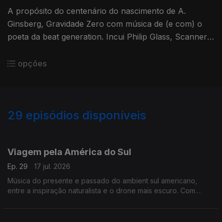
A propósito do centenário do nascimento de A.
Ginsberg, Gravidade Zero com música de (e com) o
poeta da beat generation. Incui Philip Glass, Scanner,
Devendra Banhart, Lee Ranaldo + Thurston Moore,
Yo La Tengo, System 7
opções
29
episódios disponíveis
925775
906839
899988
Viagem pela América do Sul
Ep. 29
17 jul. 2026
Música do presente e passado do ambient sul americano,
entre a inspiração naturalista e o drone mais escuro. Com
Federico Durand, Azulina, Mount Shrine, Ezmeralda,
Ovsicori, Molero, Concepcion Huerta e Jorge Reyes