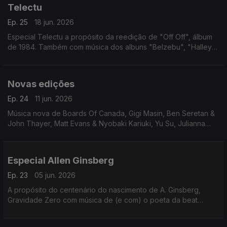
Telectu
Ep. 25
18 jun. 2026
Especial Telectu a propósito da reedição de "Off Off", álbum
de 1984. Também com música dos albuns "Belzebu", "Halley",
"Performance", "Rosa Cruz", "Neo Neon" (Jorge Lima
Barreto) e "Paisagens" (Vitor Rua)
Novas edições
Ep. 24
11 jun. 2026
Música nova de Boards Of Canada, Gigi Masin, Ben Seretan &
John Thayer, Matt Evans & Nyobaki Kariuki, Yu Su, Julianna
Barwick + Mary Lattimore, KMRU, Mike Cooper, Greg Foat,
Zaké + Ossa + ASC, Seefeel
Especial Allen Ginsberg
Ep. 23
05 jun. 2026
A propósito do centenário do nascimento de A. Ginsberg,
Gravidade Zero com música de (e com) o poeta da beat
generation. Incui Philip Glass, Scanner, Devendra Banhart, Lee
Ranaldo + Thurston Moore, Yo La Tengo, System 7