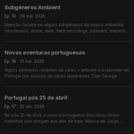
Subgéneros Ambient
Ep. 19
08 mai. 2026
Atenção focada em alguns subgéneros da musica ambiental:
neoclássico, drone, dark, field recordings, pysbient, ambient
techno, dub ambient, ambient jazz, lowercase ambient, kaynko
ongaku, space ambient
Novas aventuras portuguesas
Ep. 18
01 mai. 2026
Alguns exemplos recentes de como o ambient é explorado em
Portugal por músicos de vários quadrantes. Com George
Silver, Alex Fx, Niagara, Gala Drop, Storm Factory, Xexa,
Twistedfreak, Sal Grosso, Polido, Raw Forest
Portugal pós 25 de abril
Ep. 17
25 abr. 2026
No pós 25 de Abril, a musica portuguesa descobriu novos
caminhos que chegam aos dias de hoje. Música de Jorge
Peixinho, Nuno Canavarro, Tózé Ferreira, Jorge Lima Barreto,
Vitor Rua, Nuno Rebelo Vasco Martins, Funcionário, Rafael