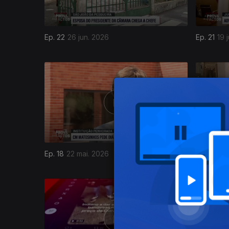
Ep. 22
26 jun. 2026
Ep. 21
19 
926338
Ep. 18
22 mai. 2026
Ep. 17
15 