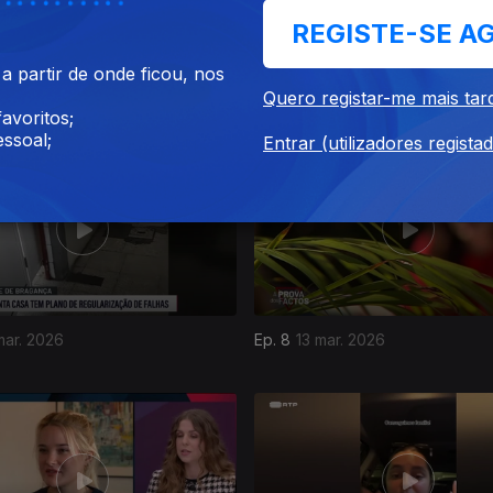
REGISTE-SE A
 partir de onde ficou, nos
abr. 2026
Ep. 12
10 abr. 2026
Quero registar-me mais tar
avoritos;
ssoal;
Entrar (utilizadores regista
mar. 2026
Ep. 8
13 mar. 2026