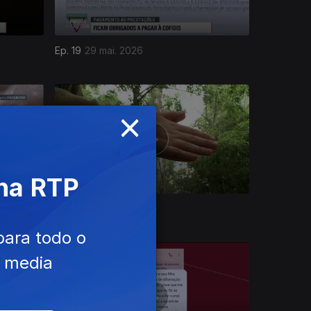
Ep. 19
29 mai. 2026
×
 na RTP
Ep. 15
01 mai. 2026
para todo o
e media