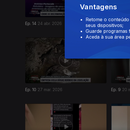
Vantagens
Retome o conteúdo a
Ep. 14
24 abr. 2026
Ep. 13
17 
seus dispositivos;
Guarde programas f
Aceda à sua área pe
Ep. 10
27 mar. 2026
Ep. 9
20 
905624