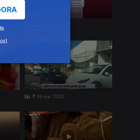
GORA
Ep. 11
03 abr. 2026
de
dos)
Ep. 7
06 mar. 2026