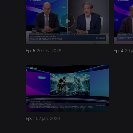
901385
Ep. 5
20 fev. 2026
Ep. 4
30 j
899697
Ep. 1
02 jan. 2026