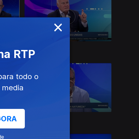
×
Ep. 18
29 mai. 2026
 na RTP
para todo o
e media
GORA
Ep. 14
01 mai. 2026
de