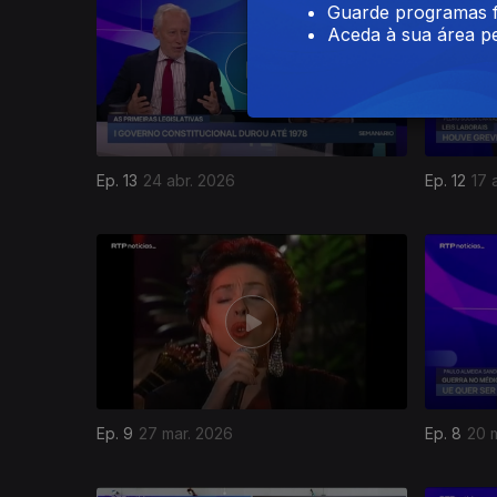
Guarde programas f
Aceda à sua área pe
Ep. 13
24 abr. 2026
Ep. 12
17 
Ep. 9
27 mar. 2026
Ep. 8
20 