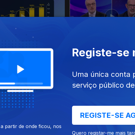
 jun. 2026
Ep. 19
19 jun. 2026
Registe-se
Uma única conta 
serviço público d
REGISTE-SE A
mai. 2026
Ep. 15
08 mai. 2026
 partir de onde ficou, nos
Quero registar-me mais tar