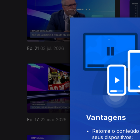
Ep. 21
03 jul. 2026
Ep. 20
26
926353
Vantagens
Ep. 17
22 mai. 2026
Ep. 16
15 
Retome o conteúdo a
seus dispositivos;