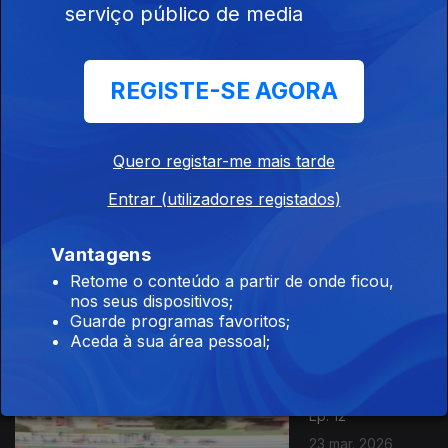
serviço público de media
CV
Ep. 14
REGISTE-SE AGORA
06 abr. 2026
Girabola 2026 /
Meia-Maratona
da Paz /
Quero registar-me mais tarde
Patinagem
Moçambique
Entrar (utilizadores registados)
Ep. 13
Vantagens
30 mar. 2026
Retome o conteúdo a partir de onde ficou,
Futebol CV /
nos seus dispositivos;
Apuramento
Guarde programas favoritos;
CAN 2027 /
Aceda à sua área pessoal;
Desporto
Motorizado
Ep. 12
23 mar. 2026