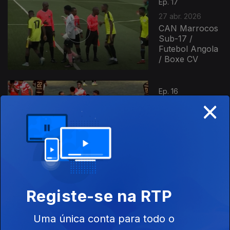
Ep. 17
27 abr. 2026
CAN Marrocos
Sub-17 /
Futebol Angola
/ Boxe CV
Ep. 16
×
20 abr. 2026
Moçambola
2026 / Girabola
2026 / Futebol
CV
Ep. 15
13 abr. 2026
Registe-se na RTP
Futebol
Moçambique /
Basquetebol
Uma única conta para todo o
Angola / Futsal