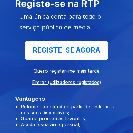
Registe-se na RTP
Angola / Surf
STP
Uma única conta para todo o
serviço público de media
Ep. 17
27 abr. 2026
CAN Marrocos
Sub-17 /
REGISTE-SE AGORA
Futebol Angola
/ Boxe CV
Quero registar-me mais tarde
Ep. 16
Entrar (utilizadores registados)
20 abr. 2026
Moçambola
Vantagens
2026 / Girabola
2026 / Futebol
Retome o conteúdo a partir de onde ficou,
CV
nos seus dispositivos;
Guarde programas favoritos;
Aceda à sua área pessoal;
Ep. 15
13 abr. 2026