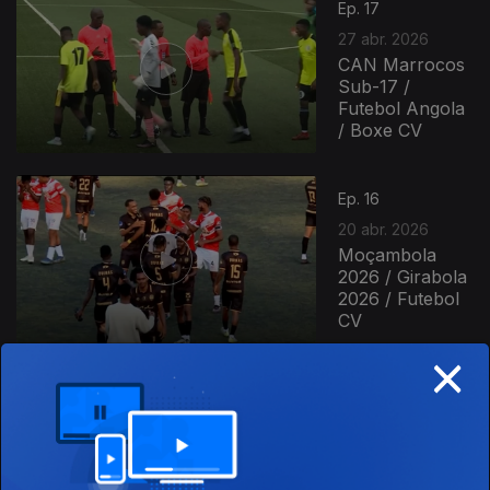
Ep. 17
27 abr. 2026
CAN Marrocos
Sub-17 /
Futebol Angola
/ Boxe CV
Ep. 16
20 abr. 2026
Moçambola
2026 / Girabola
2026 / Futebol
CV
×
Ep. 15
13 abr. 2026
Futebol
Moçambique /
Basquetebol
Angola / Futsal