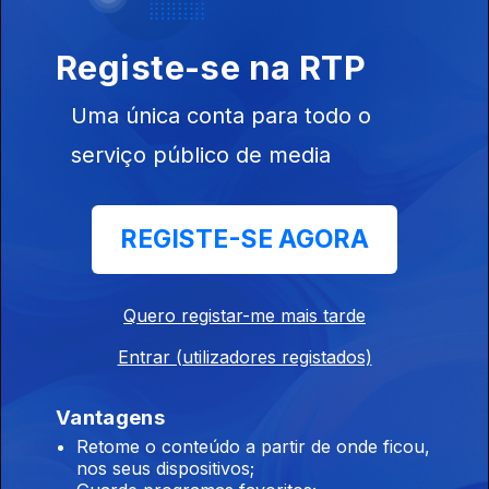
CV
Registe-se na RTP
Ep. 14
06 abr. 2026
Uma única conta para todo o
Girabola 2026 /
serviço público de media
Meia-Maratona
da Paz /
Patinagem
Moçambique
REGISTE-SE AGORA
Ep. 13
30 mar. 2026
Quero registar-me mais tarde
Futebol CV /
Apuramento
Entrar (utilizadores registados)
CAN 2027 /
Desporto
Motorizado
Vantagens
Retome o conteúdo a partir de onde ficou,
Ep. 12
nos seus dispositivos;
23 mar. 2026