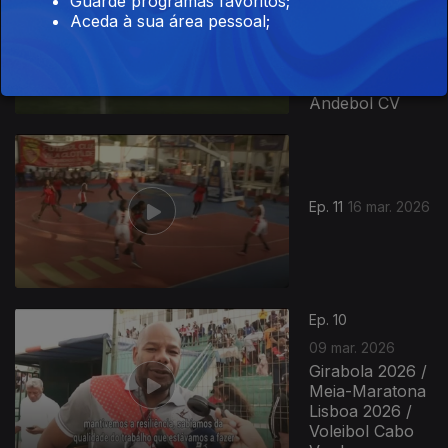
Guarde programas favoritos;
Aceda à sua área pessoal;
Supertaça
Moçambique /
Basquetebol
Angola /
Andebol CV
Ep. 11
16 mar. 2026
Ep. 10
09 mar. 2026
Girabola 2026 /
Meia-Maratona
Lisboa 2026 /
Voleibol Cabo