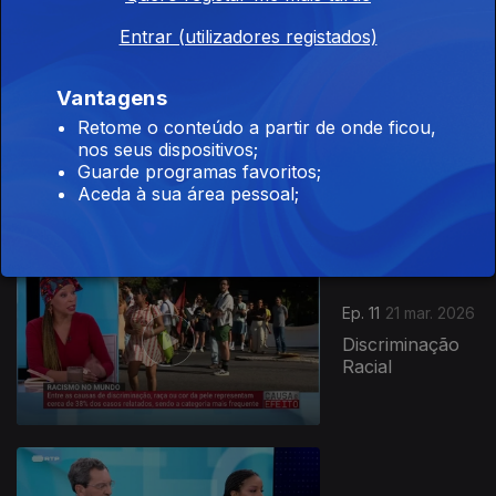
Entrar (utilizadores registados)
Ep. 12
Vantagens
28 mar. 2026
Retome o conteúdo a partir de onde ficou,
Impacto da
nos seus dispositivos;
Guerra no
Guarde programas favoritos;
Médio Oriente
Aceda à sua área pessoal;
em África
Ep. 11
21 mar. 2026
Discriminação
Racial