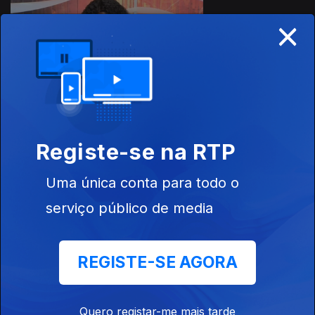
×
Ep. 15
18 abr. 2026
Megacidades
Africanas
Ep. 14
11 abr. 2026
Registe-se na RTP
1ª Visita do
Papa Leão XIV
Uma única conta para todo o
a África
serviço público de media
REGISTE-SE AGORA
Ep. 13
04 abr. 2026
Turismo em
África
Quero registar-me mais tarde