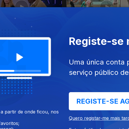
 jun. 2026
Ep. 23
13 jun. 2026
Registe-se
s de África Com a França e
África no Mundial 2026
te
Uma única conta 
serviço público d
REGISTE-SE A
 partir de onde ficou, nos
 mai. 2026
Ep. 19
16 mai. 2026
Quero registar-me mais tar
sidade em África
Dia Mundial da Internet
avoritos;