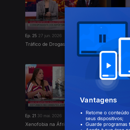
Ep. 25
27 jun. 2026
Ep. 24
20
Tráfico de Drogas em África
Relaçõe
o Ociden
930646
Vantagens
Retome o conteúdo a
Ep. 21
30 mai. 2026
Ep. 20
23
seus dispositivos;
Xenofobia na África do Sul
Biodiver
Guarde programas f