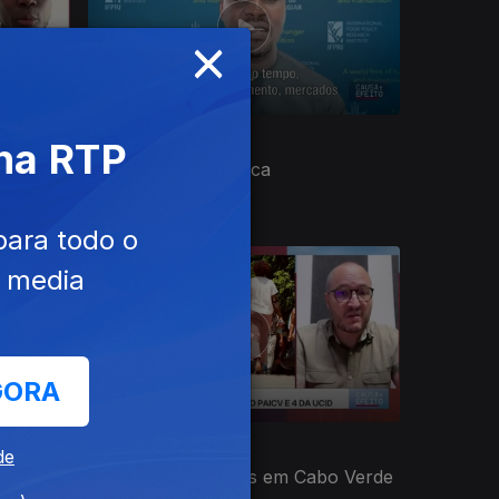
×
Ep. 22
06 jun. 2026
 na RTP
Agricultura em África
para todo o
e media
GORA
Ep. 18
09 mai. 2026
de
Eleições Legislativas em Cabo Verde