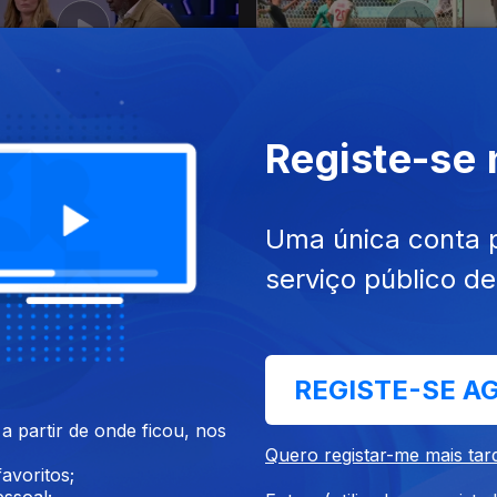
 jun. 2026
Ep. 23
13 jun. 2026
Registe-se
s de África Com a França e
África no Mundial 2026
te
Uma única conta 
serviço público d
REGISTE-SE A
 partir de onde ficou, nos
 mai. 2026
Ep. 19
16 mai. 2026
Quero registar-me mais tar
sidade em África
Dia Mundial da Internet
avoritos;