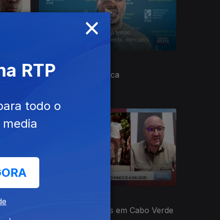
×
Ep. 22
06 jun. 2026
 na RTP
Agricultura em África
para todo o
e media
GORA
Ep. 18
09 mai. 2026
de
Eleições Legislativas em Cabo Verde