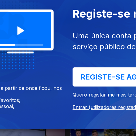
Registe-se
Uma única conta 
serviço público d
2026
01 ago. 2026
REGISTE-SE A
 partir de onde ficou, nos
Quero registar-me mais tar
avoritos;
ssoal;
Entrar (utilizadores regista
26
28 jul. 2026