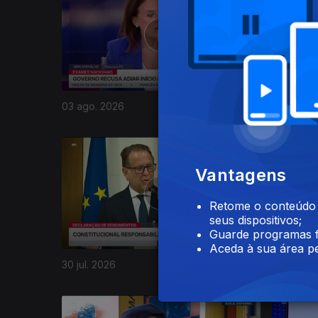
03 ago. 2026
02 ago. 
945295
Vantagens
Retome o conteúdo a
seus dispositivos;
Guarde programas f
Aceda à sua área pe
30 jul. 2026
29 jul. 20