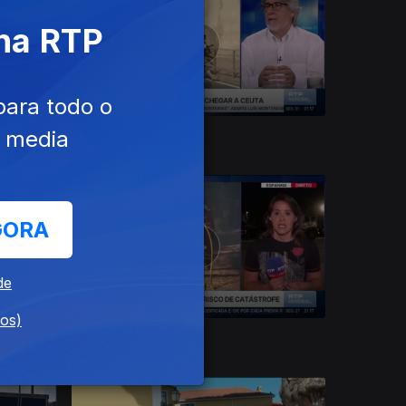
 na RTP
para todo o
e media
31 jul. 2026
GORA
de
dos)
27 jul. 2026