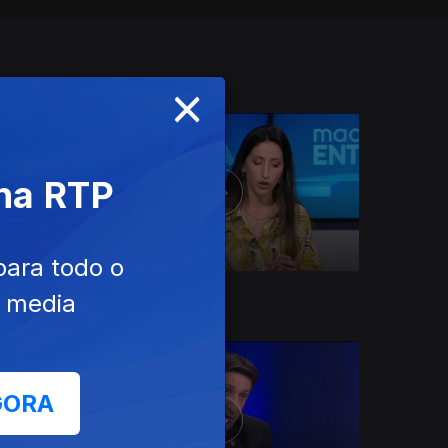
×
 na RTP
para todo o
Ep. 16
09 jun. 2026
e media
GORA