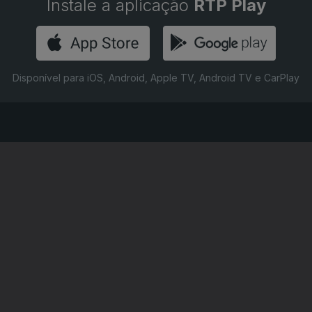
Instale a aplicação
RTP Play
Disponível para iOS, Android, Apple TV, Android TV e CarPlay
RTP PLAY
CONTACTOS
O
EM DIRETO
PROVEDORA DO
ÃO
REVER PROGRAMAS
TELESPECTADOR
PROVEDORA DO OU
CONCURSOS
UIVOS
ACESSIBILIDADES
PERGUNTAS FREQUENTES
NA
SATÉLITES
CONTACTOS
E PRIVACIDADE
POLÍTICA DE COOKIES
TERMOS E CONDIÇÕES
PUBLICIDADE
|
|
|