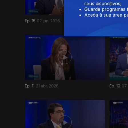
seus dispositivos;
Guarde programas f
Aceda à sua área pe
Ep. 15
02 jun. 2026
Ep. 14
26 
917671
Ep. 11
21 abr. 2026
Ep. 10
07 