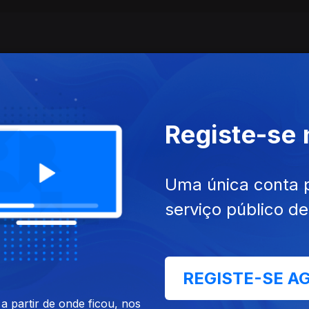
Registe-se
Uma única conta 
jun. 2026
Ep. 16
10 jun. 2026
serviço público d
REGISTE-SE A
 partir de onde ficou, nos