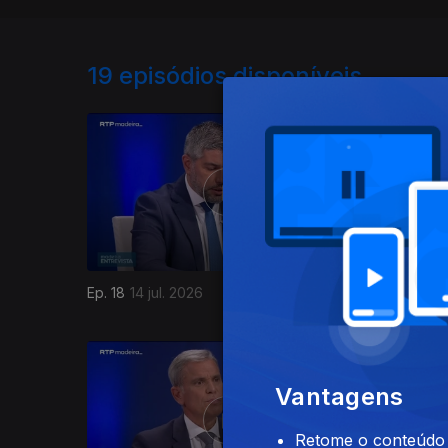
19
episódios disponíveis
Ep. 18
14 jul. 2026
Ep. 17
30 
Vantagens
Retome o conteúdo a