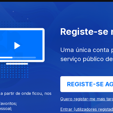
Registe-se
Ep. 7
08 mai. 2026
Uma única conta 
serviço público d
un. 2026
REGISTE-SE A
 partir de onde ficou, nos
Quero registar-me mais tar
avoritos;
ssoal;
Entrar (utilizadores regista