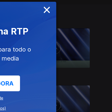
×
 na RTP
para todo o
e media
Ep. 6
10 abr. 2026
GORA
de
dos)