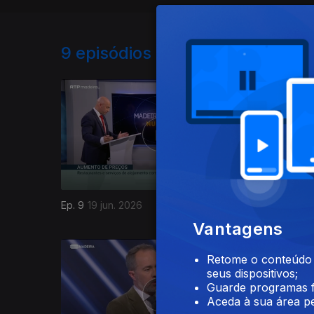
9
episódios disponíveis
Ep. 9
19 jun. 2026
Ep. 8
05 j
Vantagens
Retome o conteúdo a
seus dispositivos;
Guarde programas f
Aceda à sua área pe