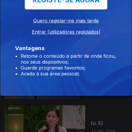
REGISTE-SE AGORA
Quero registar-me mais tarde
Ep. 84
29 abr. 2026
Entrar (utilizadores registados)
Vantagens
Retome o conteúdo a partir de onde ficou,
nos seus dispositivos;
Guarde programas favoritos;
Ep. 83
Aceda à sua área pessoal;
28 abr. 2026
Ep. 82
27 abr. 2026