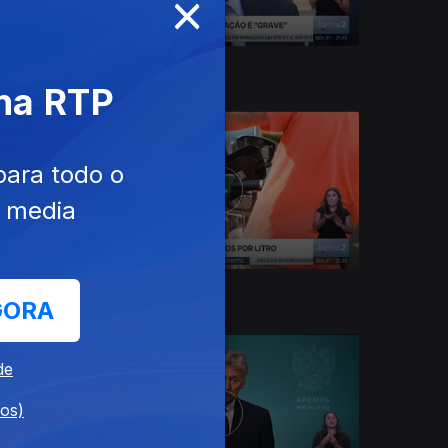
×
31 jul. 2026
 na RTP
para todo o
e media
27 jul. 2026
GORA
de
dos)