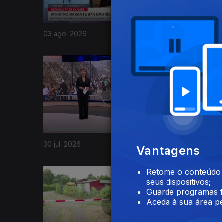
03 ago. 2026
02 ago. 
945296
30 jul. 2026
29 jul. 20
Vantagens
Retome o conteúdo a
seus dispositivos;
Guarde programas f
Aceda à sua área pe