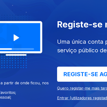
2026
01 ago. 2026
Registe-se
Uma única conta 
serviço público d
26
28 jul. 2026
REGISTE-SE A
 partir de onde ficou, nos
Quero registar-me mais tar
avoritos;
ssoal;
Entrar (utilizadores regista