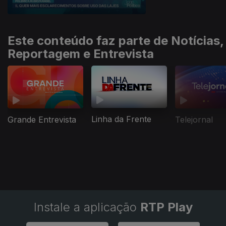
Este conteúdo faz parte de Notícias,
Reportagem e Entrevista
Linha da Frente
Grande Entrevista
Telejornal
Instale a aplicação
RTP Play