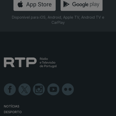
Disponível para iOS, Android, Apple TV, Android TV e
CarPlay
NOTÍCIAS
DESPORTO