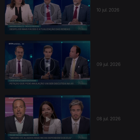
10 jul. 2026
09 jul. 2026
08 jul. 2026