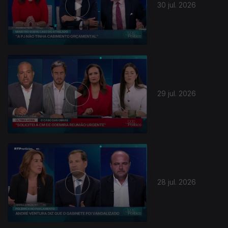
30 jul. 2026
29 jul. 2026
28 jul. 2026