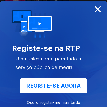
×
24 jun. 2026
Registe-se na RTP
Uma única conta para todo o
serviço público de media
22 jun. 2026
REGISTE-SE AGORA
Quero registar-me mais tarde