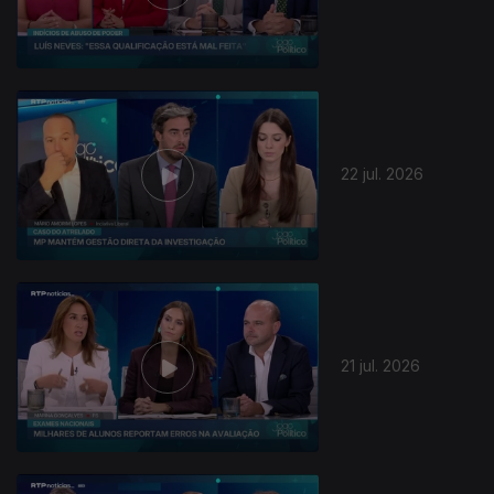
22 jul. 2026
21 jul. 2026