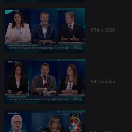
05 jun. 2026
04 jun. 2026