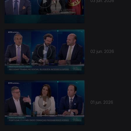
03 jun. 2026
02 jun. 2026
01 jun. 2026