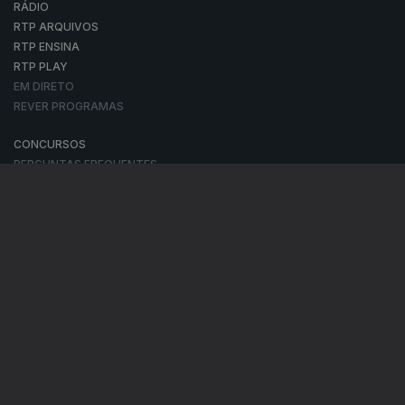
RÁDIO
RTP ARQUIVOS
RTP ENSINA
RTP PLAY
EM DIRETO
REVER PROGRAMAS
CONCURSOS
PERGUNTAS FREQUENTES
CONTACTOS
CONTACTOS
PROVEDORA DO TELESPECTADOR
PROVEDORA DO OUVINTE
ACESSIBILIDADES
SATÉLITES
A EMPRESA
CONSELHO GERAL INDEPENDENTE
CONSELHO DE OPINIÃO
CONTRATO DE CONCESSÃO DO SERVIÇO PÚBLICO DE RÁDIO E
TELEVISÃO