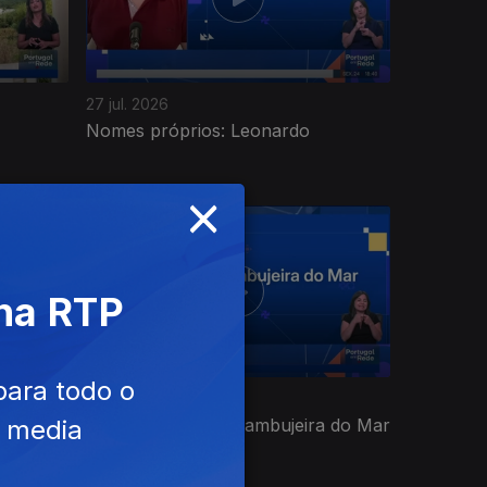
27 jul. 2026
Nomes próprios: Leonardo
×
 na RTP
para todo o
21 jul. 2026
Nomes de terras: Zambujeira do Mar
e media