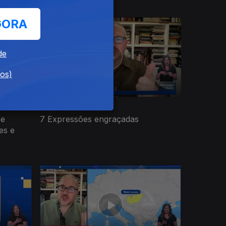
GORA
de
dos)
15 jul. 2026
 e
7 Expressões engraçadas
es e