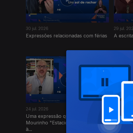
30 jul. 2026
29 jul. 20
Expressões relacionadas com férias
A escrit
943987
24 jul. 2026
23 jul. 20
Uma expressão que veio de José
O primei
Mourinho "Estacionar o autocarro
portugue
à...
Raphael.