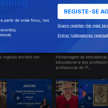
REGISTE-SE A
 partir de onde ficou, nos
Quero registar-me mais tar
avoritos;
ssoal;
Entrar (utilizadores regista
26
16 jul. 2026
s registos escritos em
Homenagem às educadoras
educadores e aos professor
professoras do 1ª...