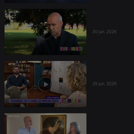
30 jun. 2026
29 jun. 2026