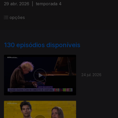
29 abr. 2026
|
temporada 4
opções
130
episódios disponíveis
24 jul. 2026