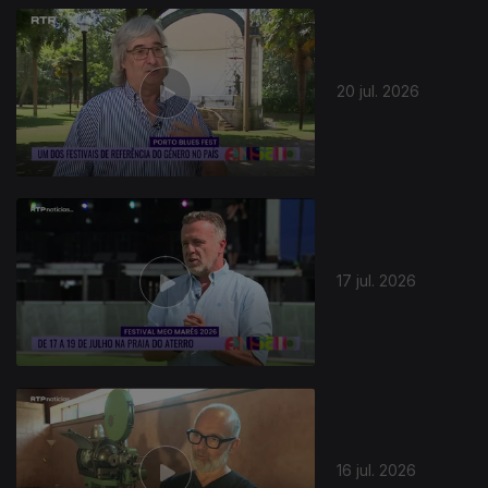
20 jul. 2026
17 jul. 2026
16 jul. 2026