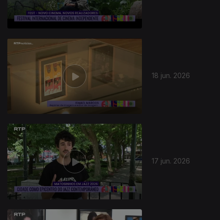
18 jun. 2026
17 jun. 2026