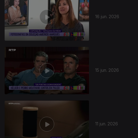
16 jun. 2026
15 jun. 2026
11 jun. 2026