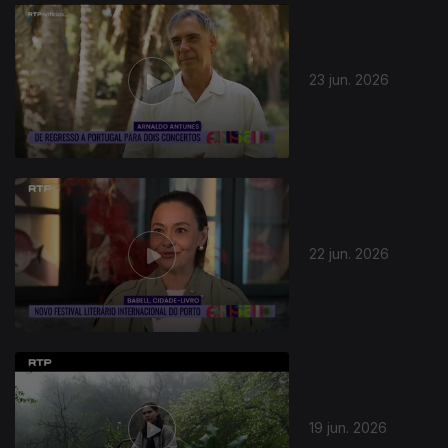
937651
23 jun. 2026
22 jun. 2026
19 jun. 2026