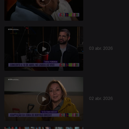
03 abr. 2026
02 abr. 2026