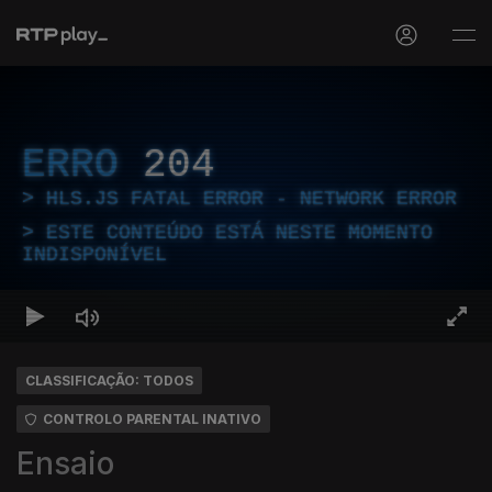
ERRO
204
HLS.JS FATAL ERROR - NETWORK ERROR
ESTE CONTEÚDO ESTÁ NESTE MOMENTO
INDISPONÍVEL
CLASSIFICAÇÃO: TODOS
CONTROLO PARENTAL INATIVO
Ensaio