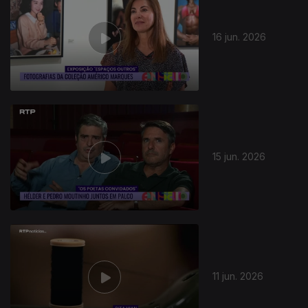
16 jun. 2026
15 jun. 2026
11 jun. 2026