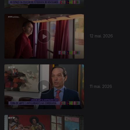
12 mai. 2026
11 mai. 2026