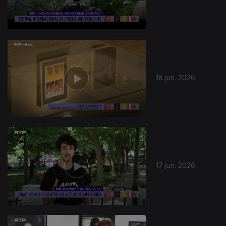
18 jun. 2026
17 jun. 2026