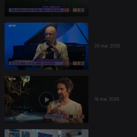
20 mai. 2026
18 mai. 2026