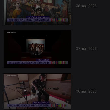
08 mai. 2026
07 mai. 2026
06 mai. 2026