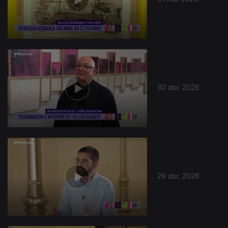
30 abr. 2026
29 abr. 2026