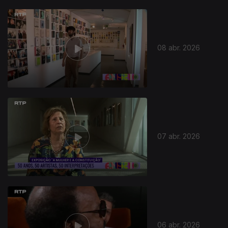
08 abr. 2026
07 abr. 2026
06 abr. 2026