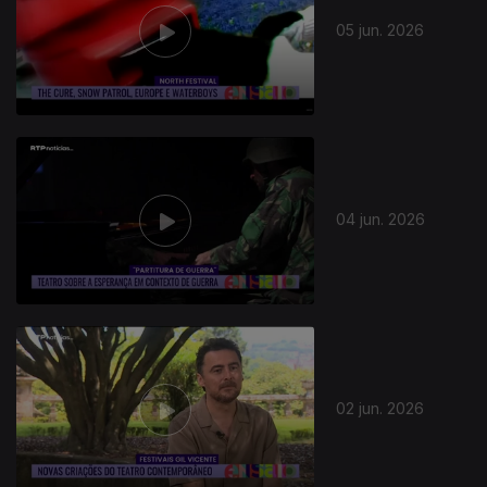
05 jun. 2026
04 jun. 2026
933094
02 jun. 2026