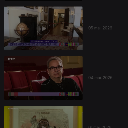
05 mai. 2026
04 mai. 2026
01 mai. 2026