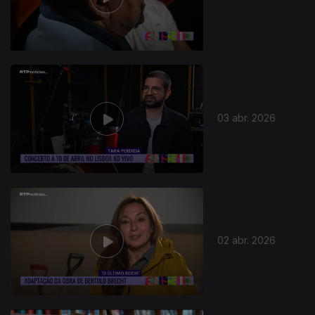
03 abr. 2026
02 abr. 2026