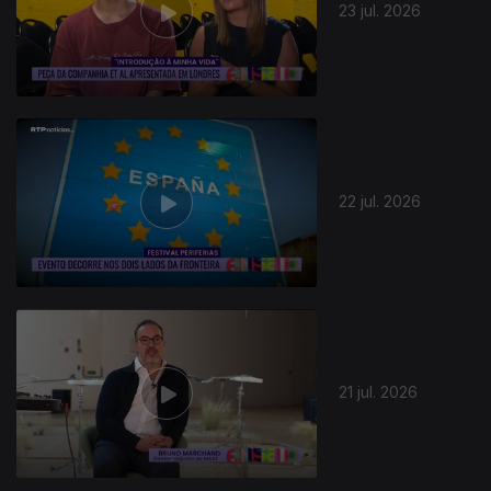
23 jul. 2026
22 jul. 2026
21 jul. 2026