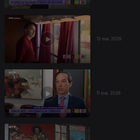
12 mai. 2026
11 mai. 2026