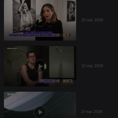
25 mai. 2026
22 mai. 2026
21 mai. 2026