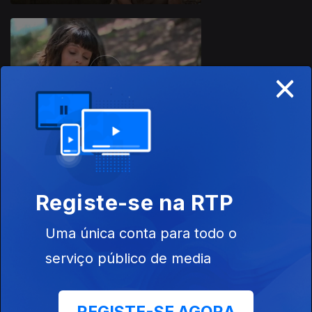
×
01 jun. 2026
29 mai. 2026
Registe-se na RTP
Uma única conta para todo o
serviço público de media