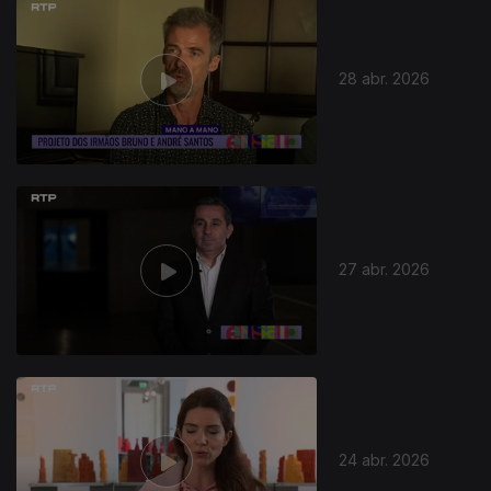
925054
28 abr. 2026
27 abr. 2026
24 abr. 2026