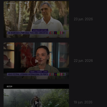
937651
23 jun. 2026
22 jun. 2026
19 jun. 2026