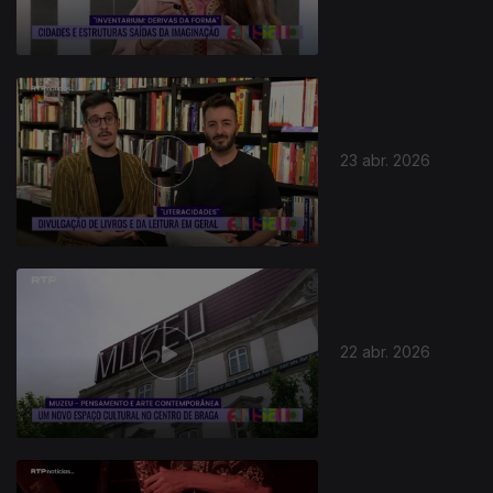
23 abr. 2026
22 abr. 2026