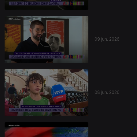
09 jun. 2026
08 jun. 2026