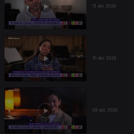
13 abr. 2026
10 abr. 2026
920745
09 abr. 2026