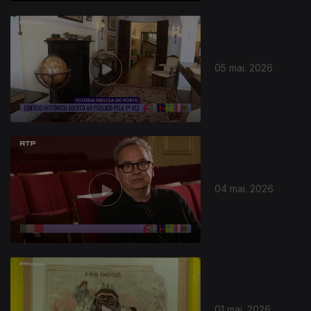
05 mai. 2026
04 mai. 2026
01 mai. 2026