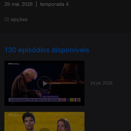
29 mai. 2026
|
temporada 4
opções
130
episódios disponíveis
24 jul. 2026