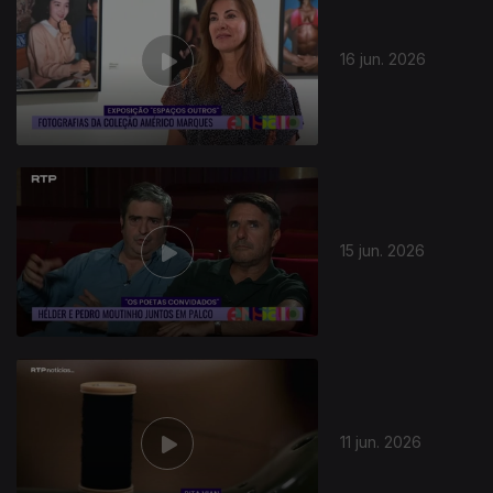
16 jun. 2026
15 jun. 2026
11 jun. 2026