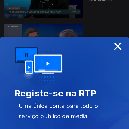
×
Ep. 10
25 mar. 2026
Rui Paula
Ep. 9
18 mar. 2026
Registe-se na RTP
Miguel Stilwell d
´Andrade
Uma única conta para todo o
serviço público de media