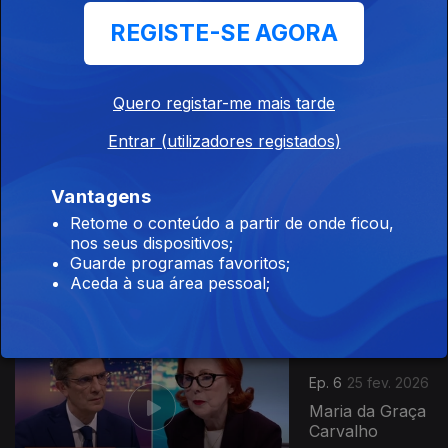
Ep. 8
11 mar. 2026
REGISTE-SE AGORA
Nuno
Severiano
Teixeira
Quero registar-me mais tarde
Entrar (utilizadores registados)
Vantagens
Ep. 7
Retome o conteúdo a partir de onde ficou,
04 mar. 2026
nos seus dispositivos;
Durão Barroso
Guarde programas favoritos;
Aceda à sua área pessoal;
Ep. 6
25 fev. 2026
Maria da Graça
Carvalho