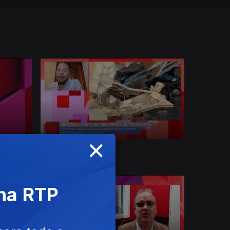
×
Ep. 23
08 jul. 2026
 na RTP