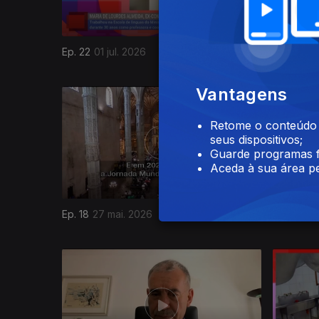
Ep. 22
01 jul. 2026
Ep. 21
17 
Vantagens
925931
Retome o conteúdo a
seus dispositivos;
Guarde programas f
Aceda à sua área pe
Ep. 18
27 mai. 2026
Ep. 17
20 