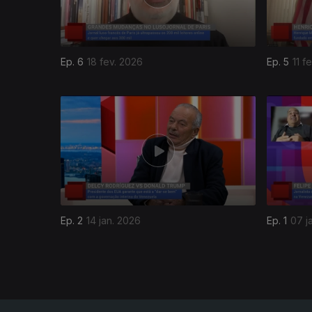
Ep. 6
18 fev. 2026
Ep. 5
11 f
900824
Ep. 2
14 jan. 2026
Ep. 1
07 j