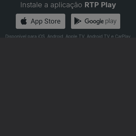
Instale a aplicação
RTP Play
Disponível para iOS, Android, Apple TV, Android TV e CarPlay
RTP PLAY
CONTACTOS
O
EM DIRETO
PROVEDORA DO
ÃO
REVER PROGRAMAS
TELESPECTADOR
PROVEDORA DO OU
CONCURSOS
UIVOS
ACESSIBILIDADES
PERGUNTAS FREQUENTES
NA
SATÉLITES
CONTACTOS
E PRIVACIDADE
POLÍTICA DE COOKIES
TERMOS E CONDIÇÕES
PUBLICIDADE
|
|
|