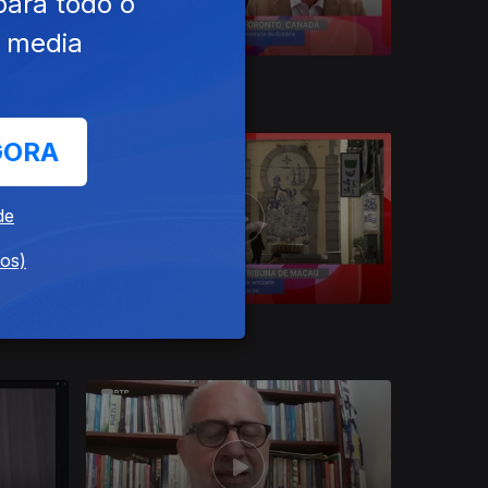
para todo o
e media
Ep. 19
03 jun. 2026
GORA
de
dos)
Ep. 15
29 abr. 2026