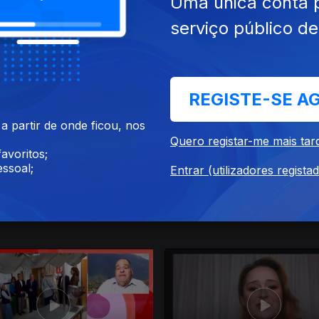
Uma única conta 
serviço público d
jun. 2026
Ep. 20
10 jun. 2026
REGISTE-SE A
 partir de onde ficou, nos
Quero registar-me mais tar
avoritos;
ssoal;
Entrar (utilizadores regista
mai. 2026
Ep. 16
13 mai. 2026