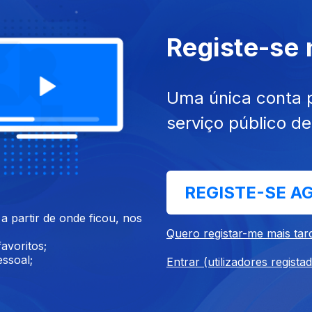
tário
Acordo da Lajes em 1995
Registe-se
Uma única conta 
serviço público d
026
27 abr. 2026
los Costa | Escritor
Paulo Machado | Enólogo
REGISTE-SE A
 partir de onde ficou, nos
Quero registar-me mais tar
avoritos;
ssoal;
Entrar (utilizadores regista