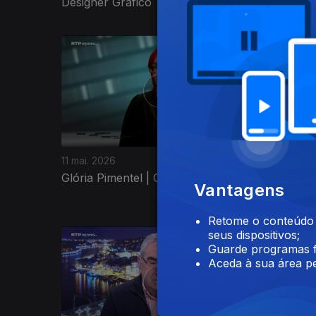
Designer Gráfico
Universi
923769
11 mai. 2026
04 mai. 2
Glória Pimentel | Cantora Lírica
José Car
Vantagens
Retome o conteúdo a
seus dispositivos;
Guarde programas f
Aceda à sua área pe