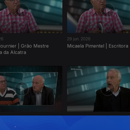
26
29 jun. 2026
ournier | Grão Mestre
Micaela Pimentel | Escritora
a da Alcatra
026
01 jun. 2026
eneses | Professor
António Menezes | Negocia