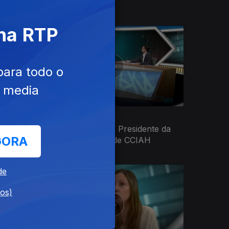
Videojogos
 na RTP
para todo o
e media
20 abr. 2026
João Pedro Alves | Presidente da
GORA
Comissão Juventude CCIAH
de
dos)