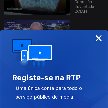
Comissão
Juventude
CCIAH
×
13 abr. 2026
Emiliano Toste |
Musicólogo
06 abr. 2026
Registe-se na RTP
Francisco
Simões |
Investigador
Uma única conta para todo o
ISCTE - IUL
serviço público de media