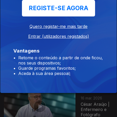
30 mar. 2026
REGISTE-SE AGORA
Miguel
Monjardino |
Professor de
Geopolítica e
Quero registar-me mais tarde
Geoestratégia
Entrar (utilizadores registados)
Vantagens
23 mar. 2026
Retome o conteúdo a partir de onde ficou,
Sara Freitas |
nos seus dispositivos;
Atriz
Guarde programas favoritos;
Aceda à sua área pessoal;
16 mar. 2026
César Araújo |
Enfermeiro e
Fotógrafo