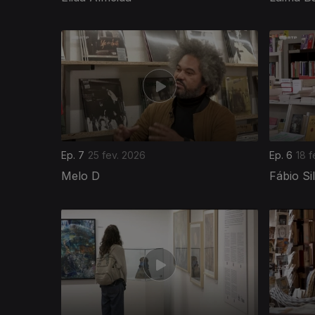
906985
Ep. 7
25 fev. 2026
Ep. 6
18 f
Melo D
Fábio Si
902364