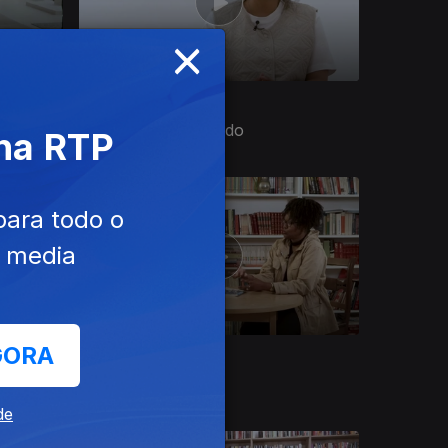
×
Ep. 20
27 mai. 2026
Marta Pinto Machado
 na RTP
para todo o
e media
GORA
Ep. 16
29 abr. 2026
Sara Jona Laisse
de