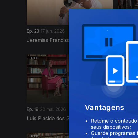
Ep. 23
17 jun. 2026
Ep. 22
10 
Jeremias Francisco Jeremias
Rute Roc
925455
Vantagens
Ep. 19
20 mai. 2026
Ep. 18
13 
Luís Plácido dos Santos
Delcio S
Retome o conteúdo a
seus dispositivos;
Guarde programas f