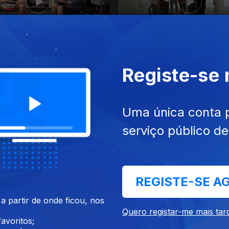
jun. 2026
Ep. 21
03 jun. 2026
ha Ferreira
Denize Nascimento
Registe-se
Uma única conta 
serviço público d
REGISTE-SE A
mai. 2026
Ep. 17
06 mai. 2026
antos
Manuel Venâncio (Usujo)
 partir de onde ficou, nos
Quero registar-me mais tar
avoritos;