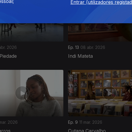
ssoal;
Entrar (utilizadores regista
abr. 2026
Ep. 13
08 abr. 2026
 Piedade
Indi Mateta
mar. 2026
Ep. 9
11 mar. 2026
arros
Cutana Carvalho