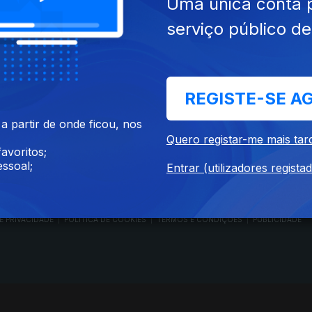
Uma única conta 
serviço público d
RTP PLAY
CONTACTOS
REGISTE-SE A
O
EM DIRETO
PROVEDORA DO
ÃO
REVER PROGRAMAS
TELESPECTADOR
 partir de onde ficou, nos
PROVEDORA DO OU
Quero registar-me mais tar
CONCURSOS
UIVOS
ACESSIBILIDADES
avoritos;
PERGUNTAS FREQUENTES
NA
SATÉLITES
ssoal;
Entrar (utilizadores regista
CONTACTOS
E PRIVACIDADE
POLÍTICA DE COOKIES
TERMOS E CONDIÇÕES
PUBLICIDADE
|
|
|