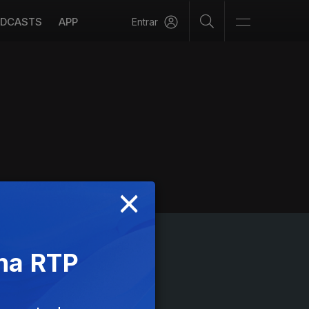
DCASTS
APP
Entrar
×
 na RTP