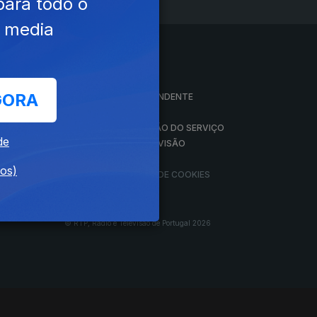
para todo o
e media
A EMPRESA
GORA
CONSELHO GERAL INDEPENDENTE
CONSELHO DE OPINIÃO
VINTE
CONTRATO DE CONCESSÃO DO SERVIÇO
de
PÚBLICO DE RÁDIO E TELEVISÃO
RGPD
dos)
GESTÃO DAS DEFINIÇÕES DE COOKIES
© RTP, Rádio e Televisão de Portugal 2026