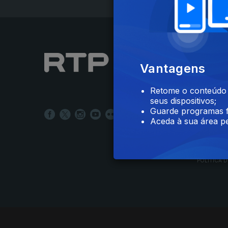
NOTÍCIAS
Vantagens
DESPORT
TELEVIS
Retome o conteúdo a
RÁDIO
seus dispositivos;
RTP ARQ
Guarde programas f
RTP ENSI
Aceda à sua área pe
POLÍTICA D