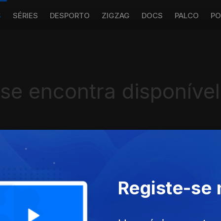
S
SÉRIES
DESPORTO
ZIGZAG
DOCS
PALCO
PO
 se encontra disponível
Instale a aplicação
RTP Play
Registe-se
Disponível para iOS, Android, Apple TV, Android TV e CarPlay