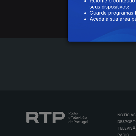
Retome o conteúdo a
Saxl & 
seus dispositivos;
Guarde programas f
Aceda à sua área pe
NOTÍCIAS
DESPORT
TELEVIS
RÁDIO