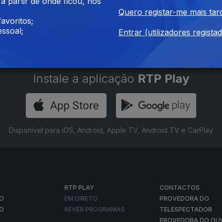
 partir de onde ficou, nos
Henri Solomon
Quero registar-me mais tar
avoritos;
ssoal;
Entrar (utilizadores regista
Instale a aplicação
RTP Play
Disponível para iOS, Android, Apple TV, Android TV e CarPlay
RTP PLAY
CONTACTOS
O
EM DIRETO
PROVEDORA DO
ÃO
REVER PROGRAMAS
TELESPECTADOR
PROVEDORA DO OU