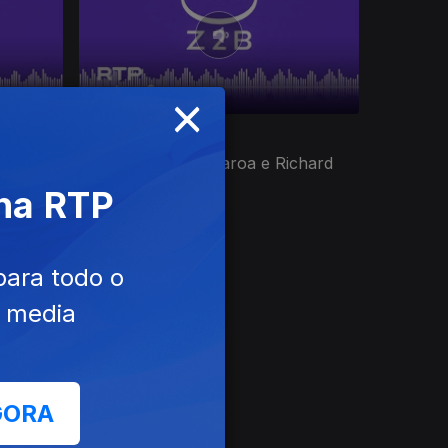
×
Ep. 4
27 abr. 2026
ta e dos
Rafael Toral (II), Garoa e Richard
Bishop.
 na RTP
para todo o
e media
GORA
ite Azul