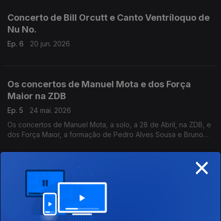
Concerto de Bill Orcutt e Canto Ventríloquo de
Nu No.
Ep. 6
20 jun. 2026
Os concertos de Manuel Mota e dos Força
Maior na ZDB
Ep. 5
24 mai. 2026
Os concertos de Manuel Mota, a solo, a 28 de Abril, na ZDB, e
dos Força Maior, a formação de Pedro Alves Sousa e Bruno
Silva, a 30 de Março, na ZDB.
×
Rafael Toral (II), Garoa e Richard Bishop.
Ep. 4
27 abr. 2026
Concertos ao vivo, na ZDB, de Garoa (14 de Março), Rafael
Toral (19 de Março) e de Sir Richard Bishop (21 de Março).