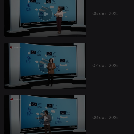
08 dez. 2025
07 dez. 2025
06 dez. 2025