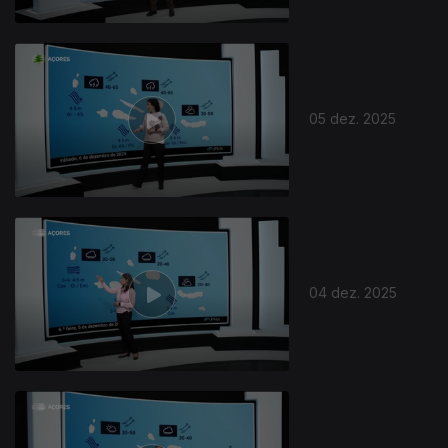
05 dez. 2025
04 dez. 2025