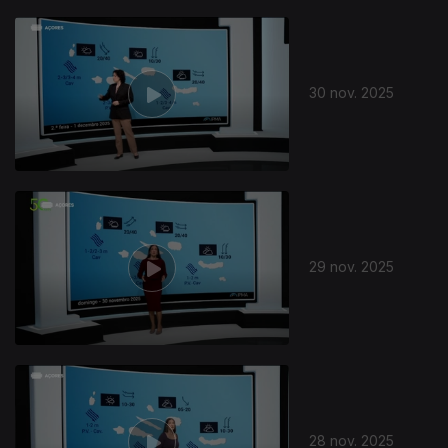
30 nov. 2025
29 nov. 2025
28 nov. 2025