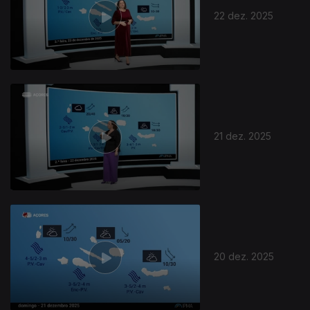
22 dez. 2025
897514
21 dez. 2025
20 dez. 2025