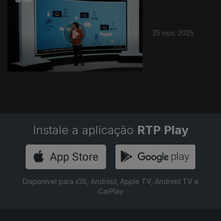
25 nov. 2025
Instale a aplicação
RTP Play
Disponível para iOS, Android, Apple TV, Android TV e
CarPlay