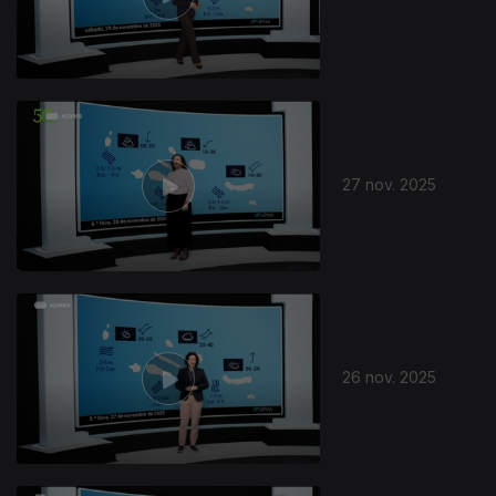
27 nov. 2025
892009
26 nov. 2025