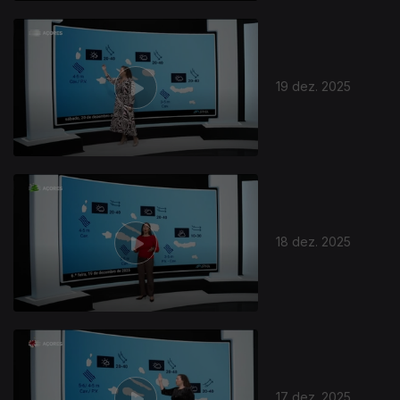
19 dez. 2025
18 dez. 2025
17 dez. 2025