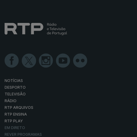
NOTÍCIAS
DESPORTO
TELEVISÃO
RÁDIO
RTP ARQUIVOS
RTP ENSINA
RTP PLAY
EM DIRETO
REVER PROGRAMAS