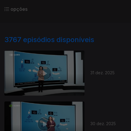
opções
3767
episódios disponíveis
31 dez. 2025
30 dez. 2025