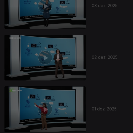
03 dez. 2025
02 dez. 2025
01 dez. 2025