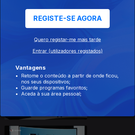
REGISTE-SE AGORA
Quero registar-me mais tarde
10 dez. 2025
Entrar (utilizadores registados)
Vantagens
Retome o conteúdo a partir de onde ficou,
nos seus dispositivos;
Guarde programas favoritos;
Aceda à sua área pessoal;
09 dez. 2025
894508