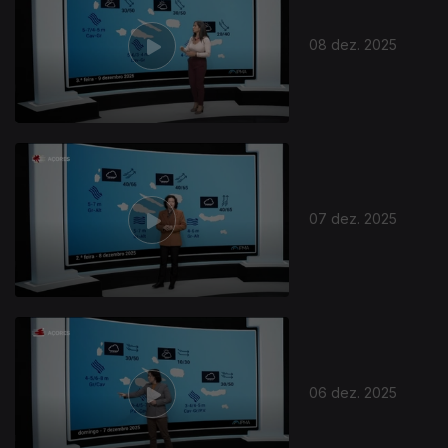
08 dez. 2025
07 dez. 2025
06 dez. 2025