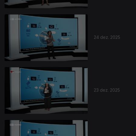
24 dez. 2025
23 dez. 2025