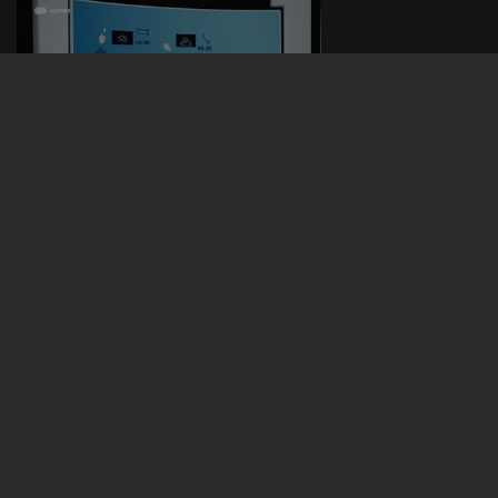
28 nov. 2025
27 nov. 2025
892009
26 nov. 2025