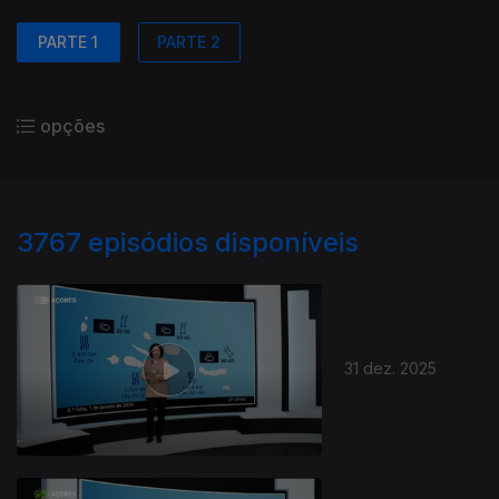
PARTE 1
PARTE 2
opções
3767
episódios disponíveis
31 dez. 2025