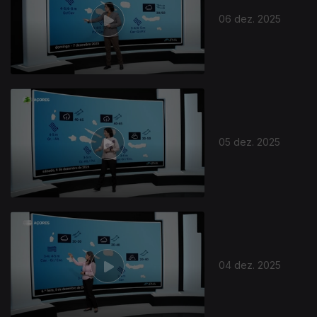
06 dez. 2025
05 dez. 2025
04 dez. 2025