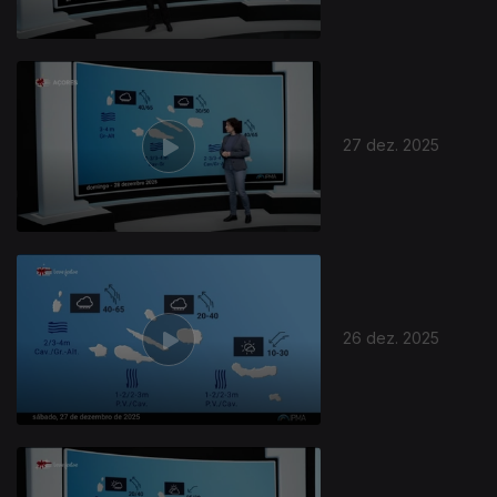
27 dez. 2025
26 dez. 2025