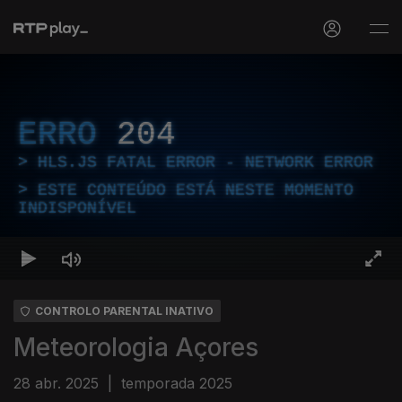
ERRO
204
HLS.JS FATAL ERROR - NETWORK ERROR
ESTE CONTEÚDO ESTÁ NESTE MOMENTO
INDISPONÍVEL
CONTROLO PARENTAL INATIVO
Meteorologia Açores
28 abr. 2025
|
temporada 2025