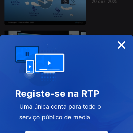
20 dez. 2025
×
19 dez. 2025
Registe-se na RTP
18 dez. 2025
Uma única conta para todo o
serviço público de media