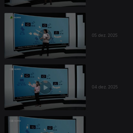
05 dez. 2025
04 dez. 2025