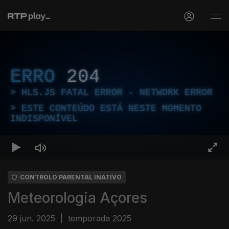
ERRO
204
HLS.JS FATAL ERROR - NETWORK ERROR
ESTE CONTEÚDO ESTÁ NESTE MOMENTO
INDISPONÍVEL
CONTROLO PARENTAL INATIVO
Meteorologia Açores
29 jun. 2025
|
temporada 2025