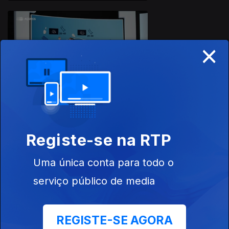
×
19 dez. 2025
Registe-se na RTP
18 dez. 2025
Uma única conta para todo o
serviço público de media
REGISTE-SE AGORA
17 dez. 2025