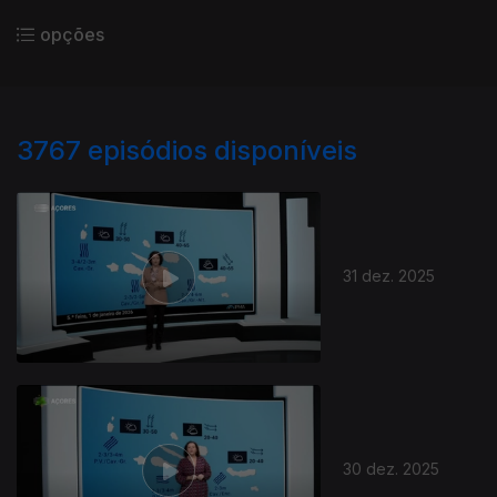
opções
3767
episódios disponíveis
31 dez. 2025
30 dez. 2025