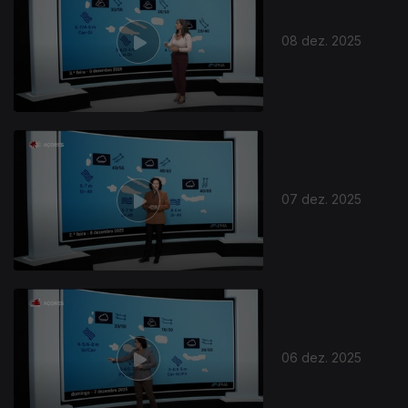
08 dez. 2025
07 dez. 2025
06 dez. 2025