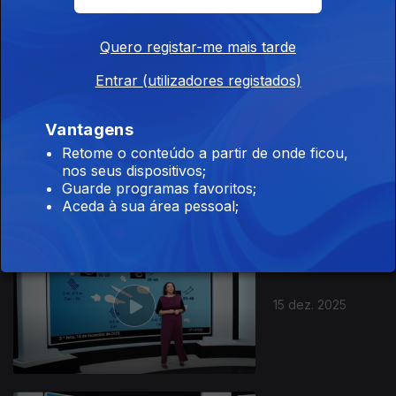
Quero registar-me mais tarde
Entrar (utilizadores registados)
Vantagens
16 dez. 2025
Retome o conteúdo a partir de onde ficou,
nos seus dispositivos;
Guarde programas favoritos;
Aceda à sua área pessoal;
15 dez. 2025