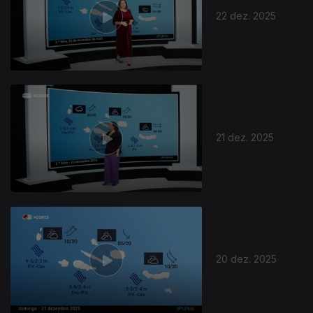
22 dez. 2025
897514
21 dez. 2025
20 dez. 2025