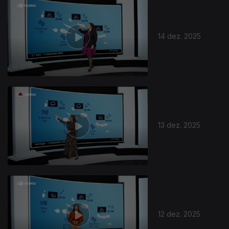
14 dez. 2025
13 dez. 2025
12 dez. 2025