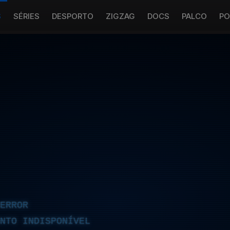
S
SÉRIES
DESPORTO
ZIGZAG
DOCS
PALCO
PO
ERROR
NTO INDISPONÍVEL