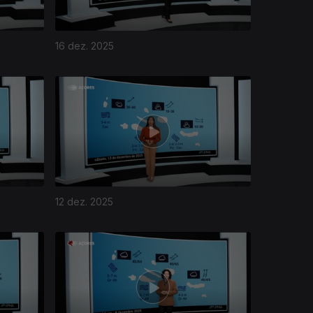
16 dez. 2025
12 dez. 2025