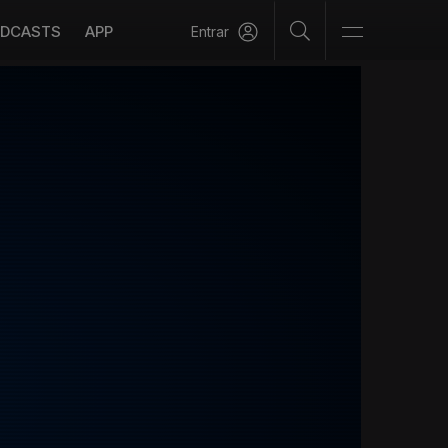
DCASTS
APP
Entrar