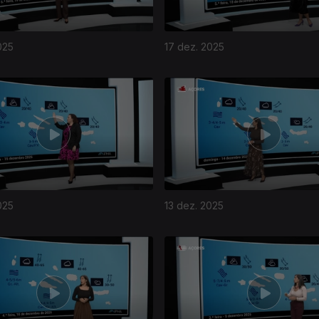
025
17 dez. 2025
025
13 dez. 2025