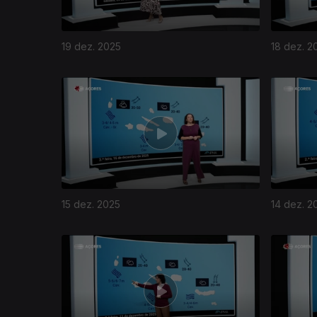
19 dez. 2025
18 dez. 2
15 dez. 2025
14 dez. 2
894508