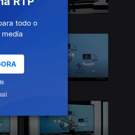
 na RTP
24 dez. 2025
para todo o
e media
GORA
de
20 dez. 2025
dos)