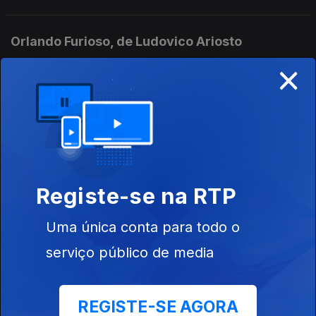
Orlando Furioso, de Ludovico Ariosto
×
Ep. 6
11 jun. 2026
Com Diogo Madre Deus, editor, e Marcello Sacco, jornalista
Em Busca do Tempo Perdido, de Marcel Proust
Ep. 5
04 jun. 2026
Com Luísa Costa Gomes, escritora, e João Pedro Vala, escritor
Registe-se na RTP
e tradutor
Uma única conta para todo o
A Metamorfose, de Franz Kafka
serviço público de media
Ep. 4
28 mai. 2026
Com Álvaro Gonçalves, tradutor de Kafla, e Gonçalo M.
Tavares, escritor
REGISTE-SE AGORA