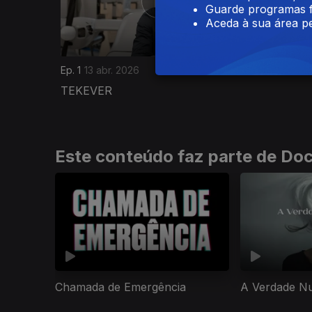
Guarde programas f
Aceda à sua área pe
Ep. 1
13 abr. 2026
TEKEVER
Este conteúdo faz parte de Doc
Chamada de Emergência
A Verdade N