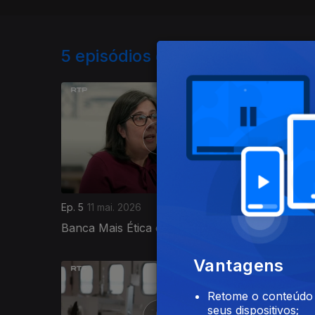
5
episódios disponíveis
Ep. 5
11 mai. 2026
Ep. 4
04 
Banca Mais Ética e Transparente
Nutriçã
Vantagens
921807
Retome o conteúdo a
seus dispositivos;