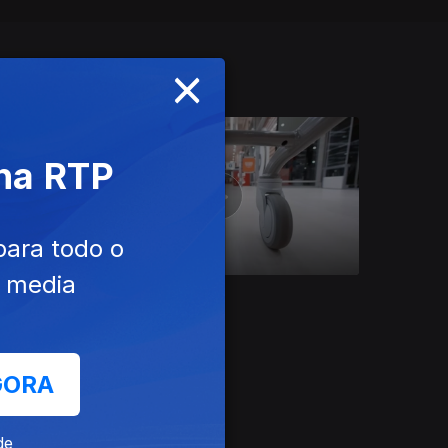
×
 na RTP
para todo o
e media
Ep. 2
20 abr. 2026
Retalho Autónomo
GORA
de