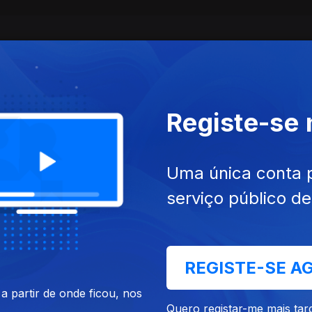
Registe-se
Uma única conta 
serviço público d
mai. 2026
Ep. 3
27 abr. 2026
o Aumentada
Benefícios Flexíveis
REGISTE-SE A
 partir de onde ficou, nos
Quero registar-me mais tar