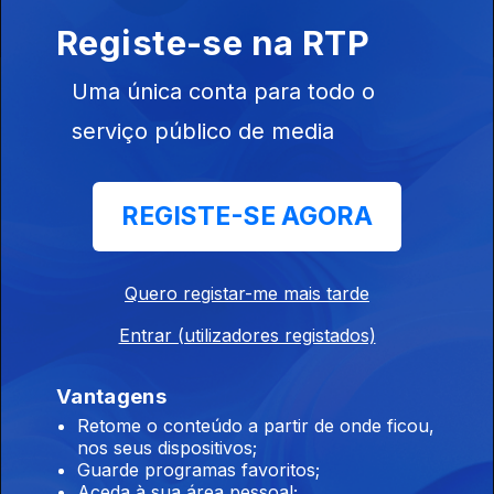
Registe-se na RTP
Instale a aplicação
RTP Play
Uma única conta para todo o
serviço público de media
Disponível para iOS, Android, Apple TV, Android TV e
REGISTE-SE AGORA
CarPlay
Quero registar-me mais tarde
Entrar (utilizadores registados)
Vantagens
Retome o conteúdo a partir de onde ficou,
nos seus dispositivos;
Guarde programas favoritos;
Aceda à sua área pessoal;