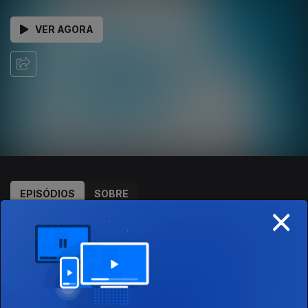
VER AGORA
EPISÓDIOS
SOBRE
×
922219
12 abr. 2026