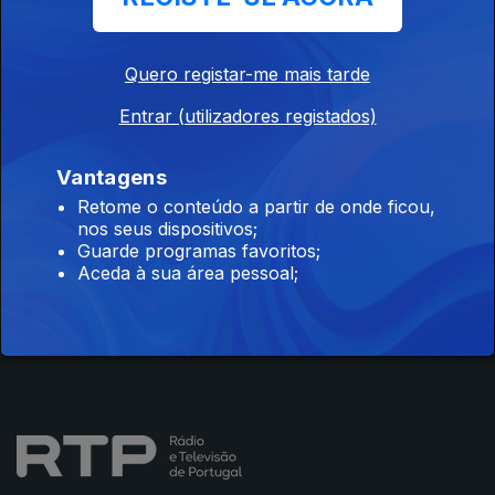
abalam a economia e as condições de vida. Em 1917, Sidónio
Pais instaura uma breve ditadura populista.
Quero registar-me mais tarde
Entrar (utilizadores registados)
Instale a aplicação
RTP Play
Vantagens
Retome o conteúdo a partir de onde ficou,
nos seus dispositivos;
Guarde programas favoritos;
Disponível para iOS, Android, Apple TV, Android TV e
Aceda à sua área pessoal;
CarPlay