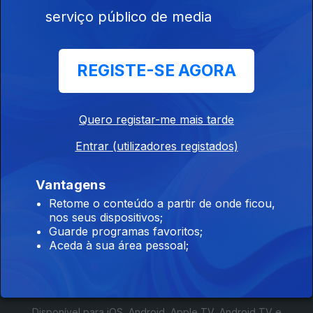
serviço público de media
927961
REGISTE-SE AGORA
08 mai. 2026
Inauguração da
Iluminação
Quero registar-me mais tarde
Entrar (utilizadores registados)
Vantagens
Retome o conteúdo a partir de onde ficou,
nos seus dispositivos;
Guarde programas favoritos;
Instale a aplicação
RTP Play
Aceda à sua área pessoal;
Disponível para iOS, Android, Apple TV, Android TV e