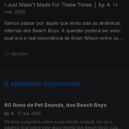
I Just Wasn’t Made For These Times
|
Ep. 4
14
mai. 2026
Vamos passar por aquilo que terão sido as dinâmicas
internas dos Beach Boys. A questão poderá ser esta:
qual era a real importância de Brian Wilson entre os
seus pares e na definição do som do grupo?
opções
6
episódios disponíveis
928262
60 Anos de Pet Sounds, dos Beach Boys
Ep. 6
17 mai. 2026
60 anos cumpridos sobre a sua edição original, faz-se o
balanço final sobre este disco imortal dos Beach Boys, cuja