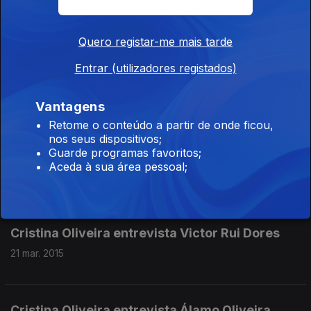
Quero registar-me mais tarde
Cristina Oliveira entrevista Pedro Almeida
Maia
Entrar (utilizadores registados)
25 abr. 2015
Vantagens
Retome o conteúdo a partir de onde ficou,
nos seus dispositivos;
Cristina Oliveira entrevista Alexandre
Guarde programas favoritos;
Gaudêncio
Aceda à sua área pessoal;
18 abr. 2015
Cristina Oliveira entrevista Victor Rui Dores
21 mar. 2015
Cristina Oliveira entrevista Álamo Oliveira