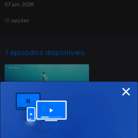
07 jun. 2026
opções
1
episódios disponíveis
934782
×
07 jun. 2026