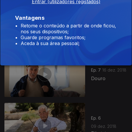
Entrar (utilizadores registados)
Vantagens
Ep. 8
23 dez. 2018
Retome o conteúdo a partir de onde ficou,
Adufes
nos seus dispositivos;
Guarde programas favoritos;
Aceda à sua área pessoal;
Ep. 7
16 dez. 2018
Douro
Ep. 6
09 dez. 2018