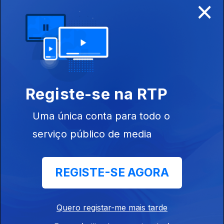
×
Alto Alentejo
Ep. 10
06 jan. 2019
Registe-se na RTP
Gaiteiros de
Coimbra
Uma única conta para todo o
serviço público de media
Ep. 9
30 dez. 2018
REGISTE-SE AGORA
De Gouveia à
Beira Litoral
Quero registar-me mais tarde