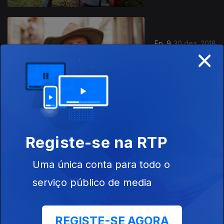
Ep. 9
30 dez. 2018
×
De Gouveia à
Beira Litoral
Ep. 8
23 dez. 2018
Registe-se na RTP
Adufes
Uma única conta para todo o
serviço público de media
REGISTE-SE AGORA
Ep. 7
16 dez. 2018