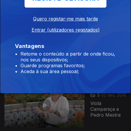
Douro
Quero registar-me mais tarde
Entrar (utilizadores registados)
Vantagens
Ep. 6
Retome o conteúdo a partir de onde ficou,
09 dez. 2018
nos seus dispositivos;
Ribatejo
Guarde programas favoritos;
Aceda à sua área pessoal;
Ep. 5
02 dez. 2018
Viola
Campaniça e
Pedro Mestre