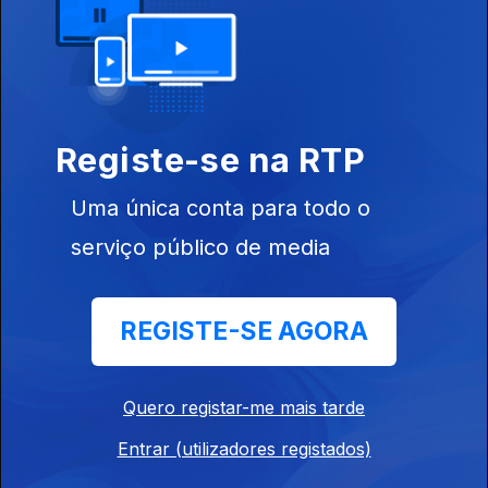
05 mar. 2015
Novelas angolanas e portuguesas
Registe-se na RTP
04 mar. 2015
Uma única conta para todo o
Isabel dos Santos "quer" um super-banco
serviço público de media
03 mar. 2015
REGISTE-SE AGORA
A dívida de Passos Coelho
02 mar. 2015
Quero registar-me mais tarde
Entrar (utilizadores registados)
A memória de Zeinal Bava