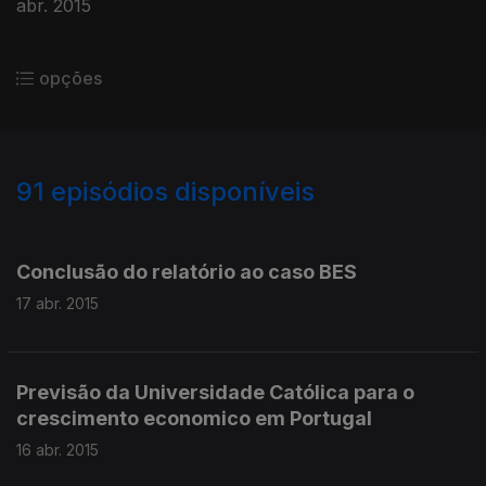
abr. 2015
opções
91
episódios disponíveis
190098
187975
185574
183762
180110
Conclusão do relatório ao caso BES
17 abr. 2015
Previsão da Universidade Católica para o
crescimento economico em Portugal
16 abr. 2015