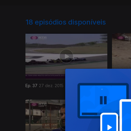
18
episódios disponíveis
Ep. 37
27 dez. 2015
Ep. 36
20