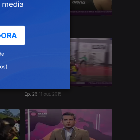
e media
Ep. 30
08 nov. 2015
GORA
de
dos)
Ep. 26
11 out. 2015