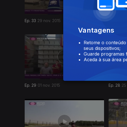
Ep. 33
29 nov. 2015
Ep. 32
22
Vantagens
209891
Retome o conteúdo a
seus dispositivos;
Guarde programas f
Aceda à sua área pe
Ep. 29
01 nov. 2015
Ep. 28
25