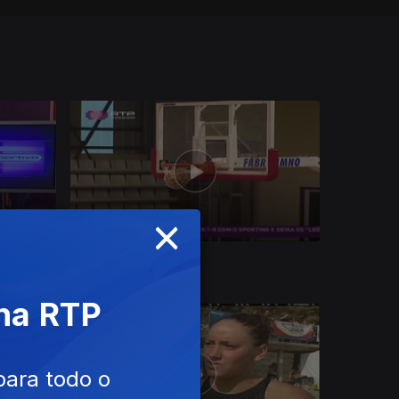
×
Ep. 34
06 dez. 2015
 na RTP
para todo o