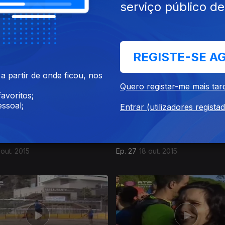
serviço público d
 nov. 2015
Ep. 31
15 nov. 2015
REGISTE-SE A
 partir de onde ficou, nos
Quero registar-me mais tar
avoritos;
ssoal;
Entrar (utilizadores regista
 out. 2015
Ep. 27
18 out. 2015