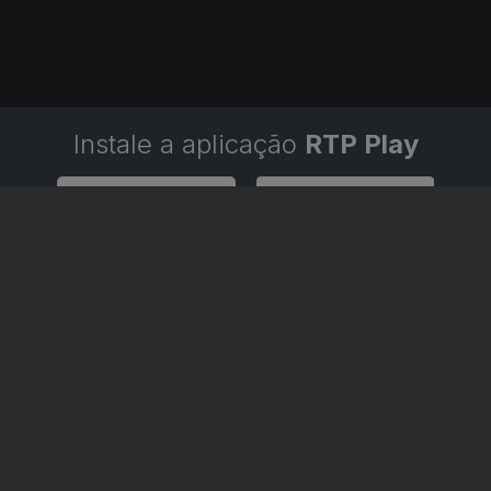
Instale a aplicação
RTP Play
Disponível para iOS, Android, Apple TV, Android TV e CarPlay
RTP PLAY
CONTACTOS
O
EM DIRETO
PROVEDORA DO
ÃO
REVER PROGRAMAS
TELESPECTADOR
PROVEDORA DO OU
CONCURSOS
UIVOS
ACESSIBILIDADES