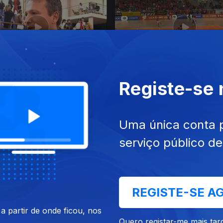
 dez. 2015
Ep. 81
29 nov. 2015
Registe-se
Uma única conta 
serviço público d
REGISTE-SE A
 nov. 2015
Ep. 77
15 nov. 2015
 partir de onde ficou, nos
Quero registar-me mais tar