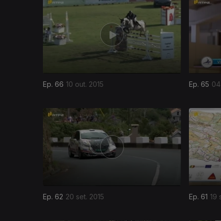
208111
Ep. 66
10 out. 2015
Ep. 65
04
Ep. 62
20 set. 2015
Ep. 61
19 