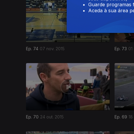
Guarde programas f
Aceda à sua área pe
Ep. 74
07 nov. 2015
Ep. 73
01
Ep. 70
24 out. 2015
Ep. 69
18