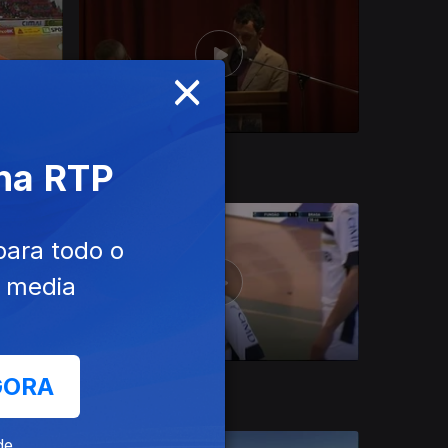
×
Ep. 80
28 nov. 2015
 na RTP
para todo o
e media
GORA
Ep. 76
14 nov. 2015
de