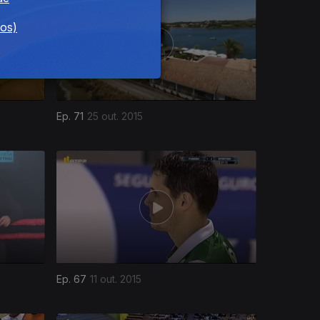
dos)
Ep. 71
25 out. 2015
Ep. 67
11 out. 2015